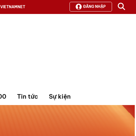
ĐĂNG NHẬP
VIETNAMNET
00
Tin tức
Sự kiện