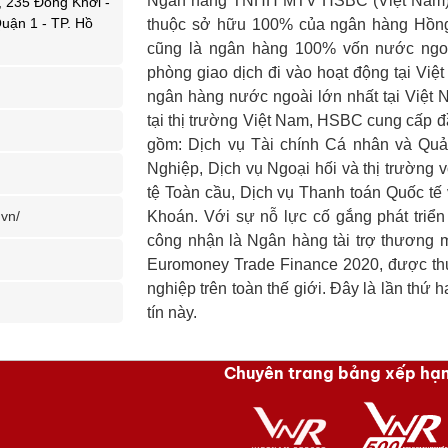
Ngân hàng TNHH MTV HSBC (Việt Nam) (
, 235 Đồng Khởi -
uận 1 - TP. Hồ
thuộc sở hữu 100% của ngân hàng H
cũng là ngân hàng 100% vốn nước ngoà
phòng giao dịch đi vào hoạt động tại Việ
ngân hàng nước ngoài lớn nhất tại Việt
tại thị trường Việt Nam, HSBC cung cấp đ
gồm: Dịch vụ Tài chính Cá nhân và Quả
Nghiệp, Dịch vụ Ngoại hối và thị trường 
n
tệ Toàn cầu, Dịch vụ Thanh toán Quốc tế
vn/
Khoán. Với sự nỗ lực cố gắng phát tri
công nhận là Ngân hàng tài trợ thương m
Euromoney Trade Finance 2020, được th
nghiệp trên toàn thế giới. Đây là lần th
tín này.
Chuyên trang bảng xếp hạ