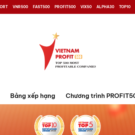
PORT
VNR500
FAST500
PROFIT500
VIX50
ALPHA30
TOP10
Bảng xếp hạng
Chương trình PROFIT5