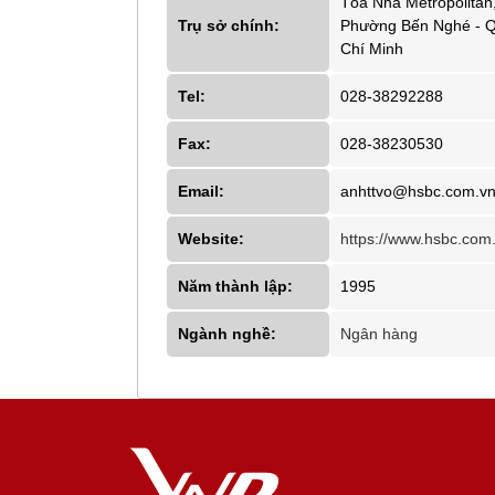
Tòa Nhà Metropolitan
Trụ sở chính:
Phường Bến Nghé - Q
Chí Minh
Tel:
028-38292288
Fax:
028-38230530
Email:
anhttvo@hsbc.com.v
Website:
https://www.hsbc.com.
Năm thành lập:
1995
Ngành nghề:
Ngân hàng