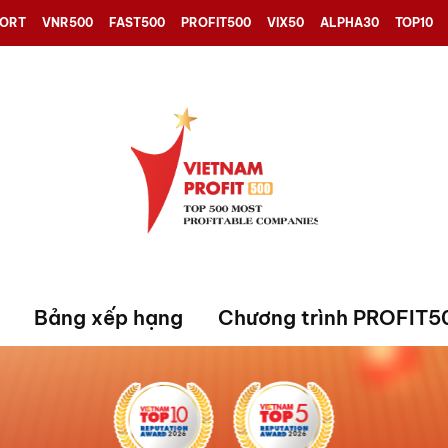
PORT
VNR500
FAST500
PROFIT500
VIX50
ALPHA30
TOP10
Bảng xếp hạng
Chương trình PROFIT5