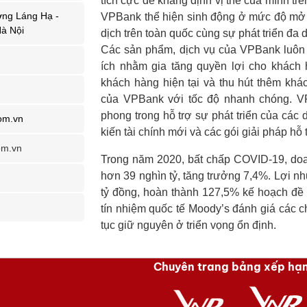
tích cực để khẳng định vị thế của mình tr
ờng Láng Hạ -
VPBank thể hiện sinh động ở mức độ mở 
à Nội
dịch trên toàn quốc cùng sự phát triển đa
Các sản phẩm, dịch vụ của VPBank luôn đ
ích nhằm gia tăng quyền lợi cho khách 
khách hàng hiện tại và thu hút thêm kh
của VPBank với tốc độ nhanh chóng. V
phong trong hỗ trợ sự phát triển của cá
om.vn
kiến tài chính mới và các gói giải pháp hỗ 
om.vn
Trong năm 2020, bất chấp COVID-19, do
hơn 39 nghìn tỷ, tăng trưởng 7,4%. Lợi n
tỷ đồng, hoàn thành 127,5% kế hoạch đề 
tín nhiệm quốc tế Moody’s đánh giá các c
tục giữ nguyên ở triển vọng ổn định.
Chuyên trang bảng xếp hạ