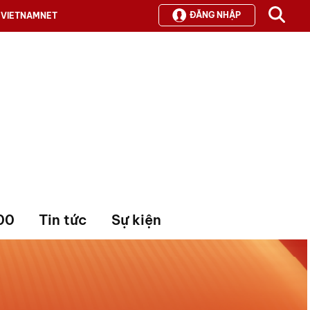
ĐĂNG NHẬP
VIETNAMNET
00
Tin tức
Sự kiện