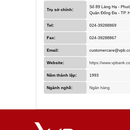
Số 89 Láng Hạ - Phư
Trụ sở chính:
Quận Đống Đa - TP. H
Tel:
024-39288869
Fax:
024-39288867
Email:
customercare@vpb.c
Website:
https://www.vpbank.c
Năm thành lập:
1993
Ngành nghề:
Ngân hàng