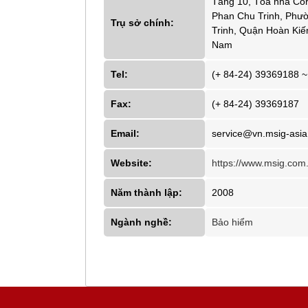
Tầng 10, Tòa nhà Cor
Phan Chu Trinh, Phư
Trụ sở chính:
Trinh, Quận Hoàn Kiếm
Nam
Tel:
(+ 84-24) 39369188 
Fax:
(+ 84-24) 39369187
Email:
service@vn.msig-asi
Website:
https://www.msig.com.
Năm thành lập:
2008
Ngành nghề:
Bảo hiểm