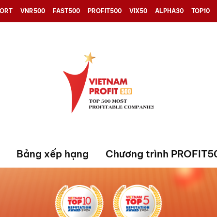
PORT
VNR500
FAST500
PROFIT500
VIX50
ALPHA30
TOP10
Bảng xếp hạng
Chương trình PROFIT5