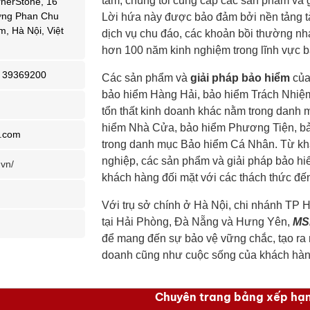
tâm, chúng tôi cung cấp các sản phẩm và 
nerStone, 16
ờng Phan Chu
Lời hứa này được bảo đảm bởi nền tảng tài
, Hà Nội, Việt
dịch vụ chu đáo, các khoản bồi thường nh
hơn 100 năm kinh nghiệm trong lĩnh vực b
~ 39369200
Các sản phẩm và
giải pháp bảo hiểm
của
bảo hiểm Hàng Hải, bảo hiểm Trách Nhiệm
tổn thất kinh doanh khác nằm trong danh
hiểm Nhà Cửa, bảo hiểm Phương Tiện,
b
a.com
trong danh mục Bảo hiểm Cá Nhân. Từ kh
nghiệp, các sản phẩm và giải pháp bảo hiểm
vn/
khách hàng đối mặt với các thách thức đến
Với trụ sở chính ở Hà Nội, chi nhánh TP 
tại Hải Phòng, Đà Nẵng và Hưng Yên,
MS
để mang đến sự bảo vệ vững chắc, tạo ra 
doanh cũng như cuộc sống của khách hàn
Chuyên trang bảng xếp hạ