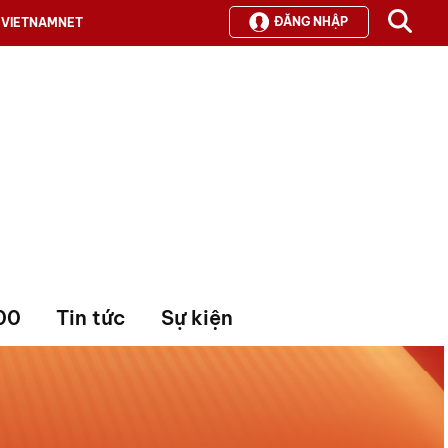
ĐĂNG NHẬP
VIETNAMNET
00
Tin tức
Sự kiện