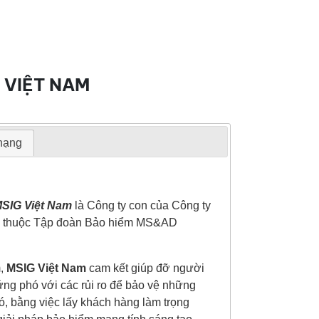
 VIỆT NAM
 hạng
MSIG Việt Nam
là Công ty con của Công ty
, thuộc Tập đoàn Bảo hiểm MS&AD
m,
MSIG Việt Nam
cam kết giúp đỡ người
ứng phó với các rủi ro để bảo vệ những
ó, bằng việc lấy khách hàng làm trọng