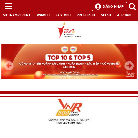
ĐĂNG NHẬP
VIETNAMREPORT
VNR500
FAST500
PROFIT500
VIX50
ALPHA30
Next