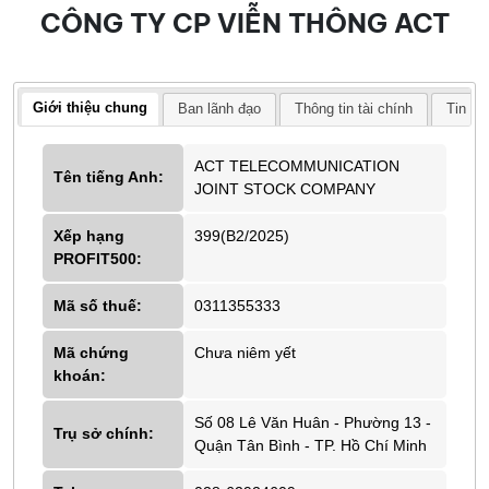
CÔNG TY CP VIỄN THÔNG ACT
Giới thiệu chung
Ban lãnh đạo
Thông tin tài chính
Tin tứ
ACT TELECOMMUNICATION
Tên tiếng Anh:
JOINT STOCK COMPANY
Xếp hạng
399(B2/2025)
PROFIT500:
Mã số thuế:
0311355333
Mã chứng
Chưa niêm yết
khoán:
Số 08 Lê Văn Huân - Phường 13 -
Trụ sở chính:
Quận Tân Bình - TP. Hồ Chí Minh