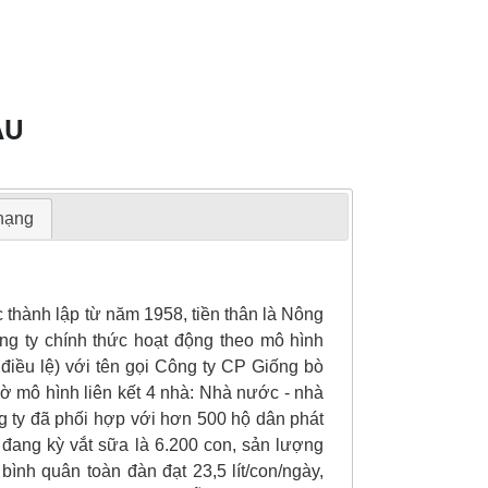
ÂU
 hạng
hành lập từ năm 1958, tiền thân là Nông
g ty chính thức hoạt động theo mô hình
iều lệ) với tên gọi Công ty CP Giống bò
 mô hình liên kết 4 nhà: Nhà nước - nhà
g ty đã phối hợp với hơn 500 hộ dân phát
 đang kỳ vắt sữa là 6.200 con, sản lượng
ình quân toàn đàn đạt 23,5 lít/con/ngày,