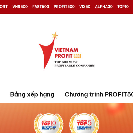
PORT
VNR500
FAST500
PROFIT500
VIX50
ALPHA30
TOP10
Bảng xếp hạng
Chương trình PROFIT5