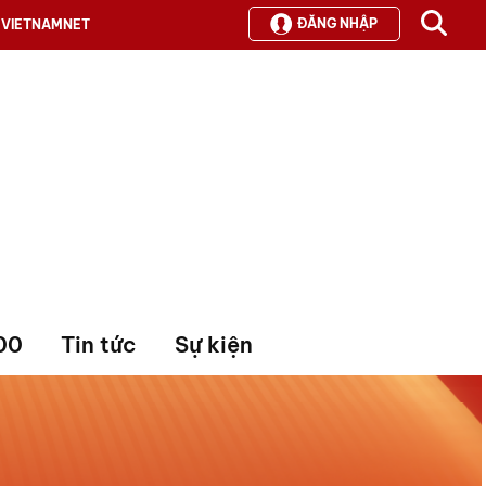
ĐĂNG NHẬP
VIETNAMNET
00
Tin tức
Sự kiện