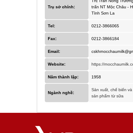
Thị Trấn Nông Trường
Trụ sở chính:
trấn NT Mộc Châu - 
Tỉnh Sơn La
Tel:
0212-3866065
Fax:
0212-3866184
Email:
cskhmocchaumilk@gm
Website:
https://mocchaumilk.
Năm thành lập:
1958
Sản xuất, chế biến và
Ngành nghề:
sản phẩm từ sữa