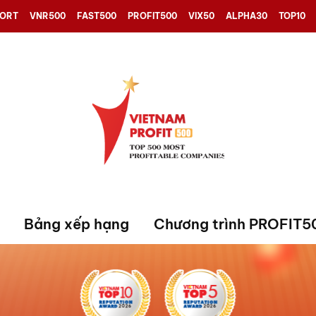
PORT
VNR500
FAST500
PROFIT500
VIX50
ALPHA30
TOP10
Bảng xếp hạng
Chương trình PROFIT5