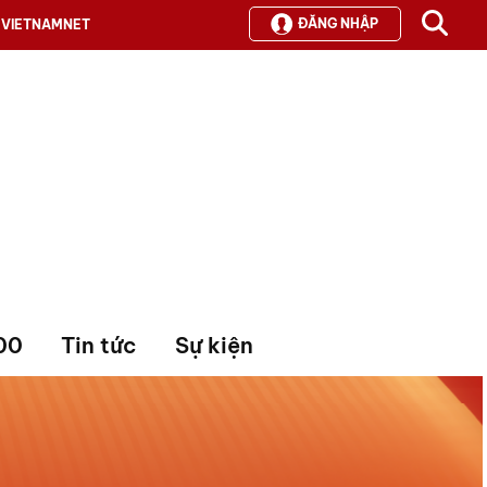
ĐĂNG NHẬP
VIETNAMNET
00
Tin tức
Sự kiện