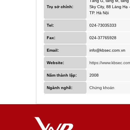
Tầng G, tầng M, tầng 
Trụ sở chính:
Sky City, 88 Láng Hạ
TP. Hà Nội
Tel:
024-73035333
Fax:
024-37765928
Email:
info@kbsec.com.vn
Website:
https://www.kbsec.co
Năm thành lập:
2008
Ngành nghề:
Chứng khoán