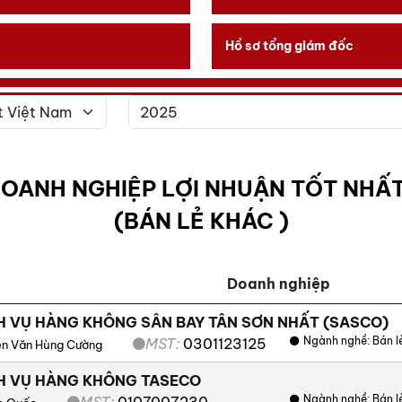
Hồ sơ tổng giám đốc
DOANH NGHIỆP LỢI NHUẬN TỐT NHẤT
(BÁN LẺ KHÁC )
Doanh nghiệp
H VỤ HÀNG KHÔNG SÂN BAY TÂN SƠN NHẤT (SASCO)
Ngành nghề:
Bán l
MST:
0301123125
n Văn Hùng Cường
CH VỤ HÀNG KHÔNG TASECO
Ngành nghề:
Bán l
MST:
0107007230