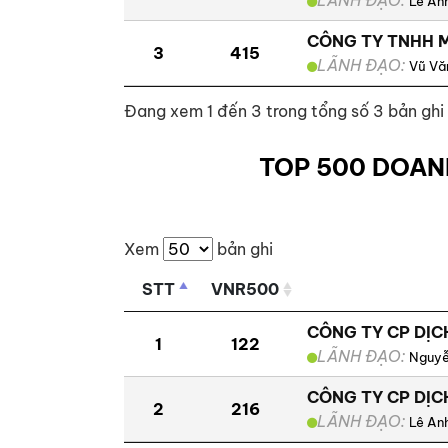
Lê An
CÔNG TY TNHH M
3
415
LÃNH ĐẠO:
Vũ Vă
Đang xem 1 đến 3 trong tổng số 3 bản ghi
TOP 500 DOAN
Xem
bản ghi
STT
VNR500
CÔNG TY CP DỊC
1
122
LÃNH ĐẠO:
Nguyễ
CÔNG TY CP DỊ
2
216
LÃNH ĐẠO:
Lê An