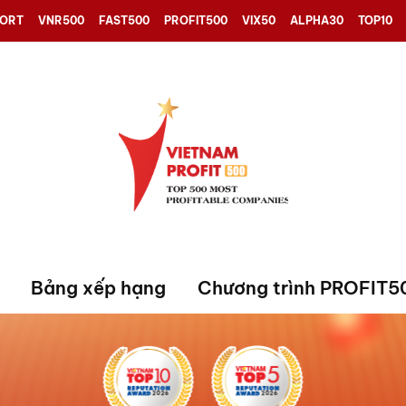
PORT
VNR500
FAST500
PROFIT500
VIX50
ALPHA30
TOP10
Bảng xếp hạng
Chương trình PROFIT5