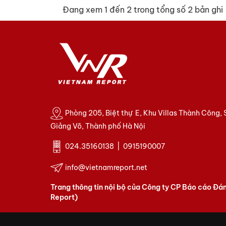
Đang xem 1 đến 2 trong tổng số 2 bản ghi
Phòng 205, Biệt thự E, Khu Villas Thành Công,
Giảng Võ, Thành phố Hà Nội
024.35160138 | 0915190007
info@vietnamreport.net
Trang thông tin nội bộ của Công ty CP Báo cáo Đá
Report)