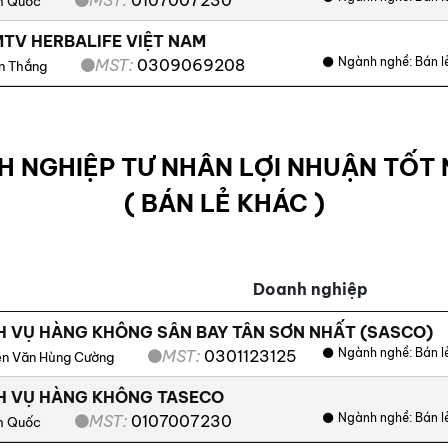
h Quốc
TV HERBALIFE VIỆT NAM
Ngành nghề:
Bán l
MST:
0309069208
n Thắng
H NGHIỆP TƯ NHÂN LỢI NHUẬN TỐT 
( BÁN LẺ KHÁC )
Doanh nghiệp
H VỤ HÀNG KHÔNG SÂN BAY TÂN SƠN NHẤT (SASCO)
Ngành nghề:
Bán l
MST:
0301123125
n Văn Hùng Cường
CH VỤ HÀNG KHÔNG TASECO
Ngành nghề:
Bán l
MST:
0107007230
h Quốc