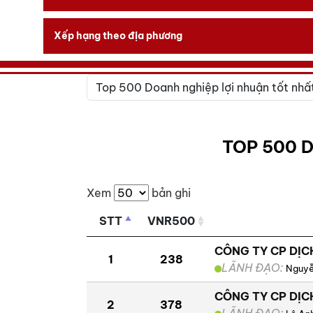
Xếp hạng theo địa phương
TOP 500 
Xem
bản ghi
STT
VNR500
CÔNG TY CP DỊC
1
238
LÃNH ĐẠO:
Nguyễ
CÔNG TY CP DỊ
2
378
LÃNH ĐẠO: