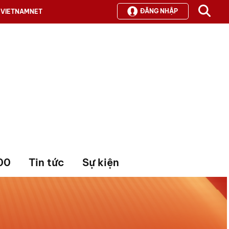
ĐĂNG NHẬP
VIETNAMNET
00
Tin tức
Sự kiện