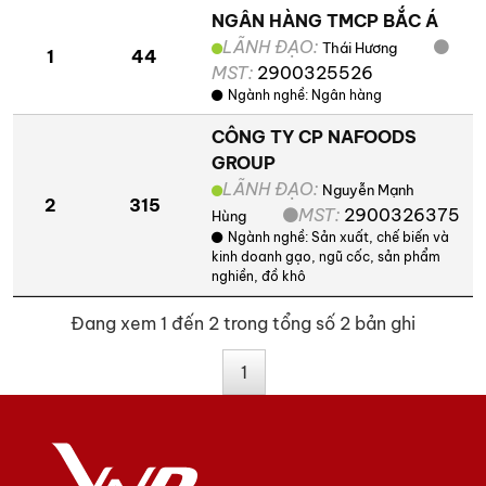
NGÂN HÀNG TMCP BẮC Á
LÃNH ĐẠO:
Thái Hương
1
44
MST:
2900325526
Ngành nghề:
Ngân hàng
CÔNG TY CP NAFOODS
GROUP
LÃNH ĐẠO:
Nguyễn Mạnh
2
315
MST:
2900326375
Hùng
Ngành nghề:
Sản xuất, chế biến và
kinh doanh gạo, ngũ cốc, sản phẩm
nghiền, đồ khô
Đang xem 1 đến 2 trong tổng số 2 bản ghi
1