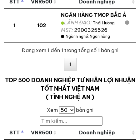
STT
VNR500
Doanh nghiệp
NGÂN HÀNG TMCP BẮC Á
LÃNH ĐẠO:
Thái Hương
1
102
MST:
2900325526
Ngành nghề:
Ngân hàng
Đang xem 1 đến 1 trong tổng số 1 bản ghi
1
TOP 500 DOANH NGHIỆP TƯ NHÂN LỢI NHUẬN
TỐT NHẤT VIỆT NAM
( TỈNH NGHỆ AN )
Xem
bản ghi
STT
VNR500
Doanh nghiệp