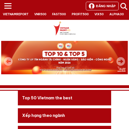
ĐĂNG NHẬP
VIETNAMREPORT
VNR500
FAST500
PROFIT500
VIX50
ALPHA30
Next
Top 50 Vietnam the best
Xếp hạng theo ngành