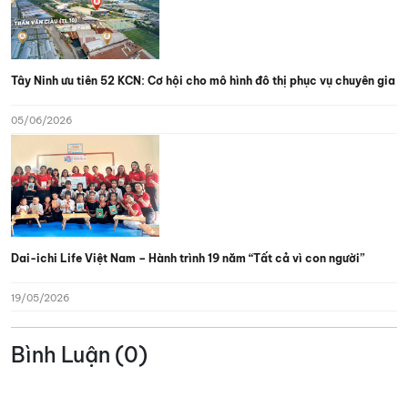
Tây Ninh ưu tiên 52 KCN: Cơ hội cho mô hình đô thị phục vụ chuyên gia
05/06/2026
Dai-ichi Life Việt Nam – Hành trình 19 năm “Tất cả vì con người”
19/05/2026
Bình Luận (0)