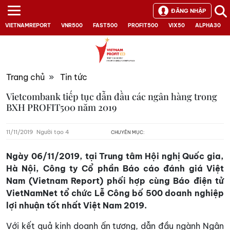
ĐĂNG NHẬP
VIETNAMREPORT
VNR500
FAST500
PROFIT500
VIX50
ALPHA30
Trang chủ
»
Tin tức
Vietcombank tiếp tục dẫn đầu các ngân hàng trong
BXH PROFIT500 năm 2019
11/11/2019
Người tạo 4
CHUYÊN MỤC:
Ngày 06/11/2019, tại Trung tâm Hội nghị Quốc gia,
Hà Nội, Công ty Cổ phần Báo cáo đánh giá Việt
Nam (Vietnam Report) phối hợp cùng Báo điện tử
VietNamNet tổ chức Lễ Công bố 500 doanh nghiệp
lợi nhuận tốt nhất Việt Nam 2019.
Với kết quả kinh doanh ấn tượng, dẫn đầu ngành Ngân