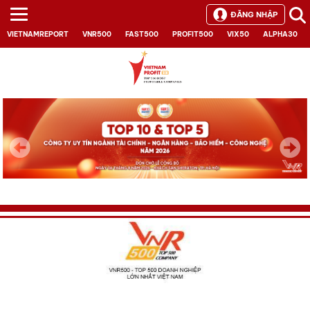
ĐĂNG NHẬP
VIETNAMREPORT
VNR500
FAST500
PROFIT500
VIX50
ALPHA30
Next