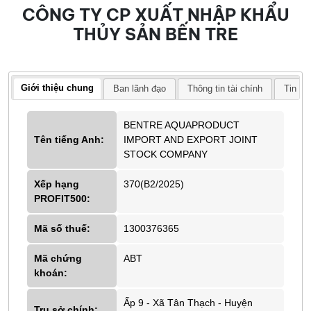
CÔNG TY CP XUẤT NHẬP KHẨU
THỦY SẢN BẾN TRE
Giới thiệu chung
Ban lãnh đạo
Thông tin tài chính
Tin tứ
BENTRE AQUAPRODUCT
Tên tiếng Anh:
IMPORT AND EXPORT JOINT
STOCK COMPANY
Xếp hạng
370(B2/2025)
PROFIT500:
Mã số thuế:
1300376365
Mã chứng
ABT
khoán:
Ấp 9 - Xã Tân Thạch - Huyện
Trụ sở chính: