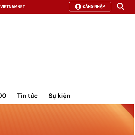
ĐĂNG NHẬP
VIETNAMNET
00
Tin tức
Sự kiện