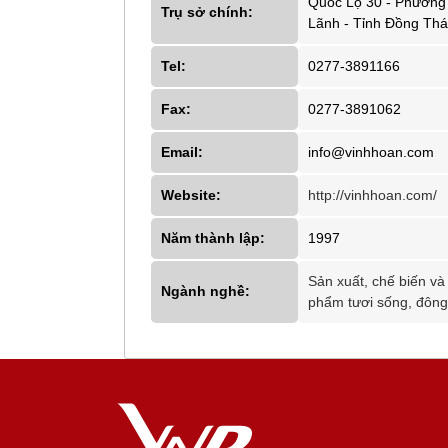
Quốc Lộ 30 - Phường 
Trụ sở chính:
Lãnh - Tỉnh Đồng Th
Tel:
0277-3891166
Fax:
0277-3891062
Email:
info@vinhhoan.com
Website:
http://vinhhoan.com/
Năm thành lập:
1997
Sản xuất, chế biến và
Ngành nghề:
phẩm tươi sống, đông