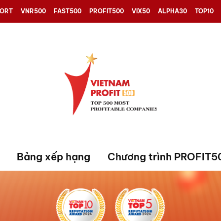
PORT
VNR500
FAST500
PROFIT500
VIX50
ALPHA30
TOP10
Bảng xếp hạng
Chương trình PROFIT5