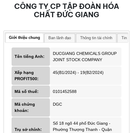
CÔNG TY CP TẬP ĐOÀN HÓA
CHẤT ĐỨC GIANG
Giới thiệu chung
Ban lãnh đạo
Thông tin tài chính
Tin tứ
DUCGIANG CHEMICALS GROUP
Tên tiếng Anh:
JOINT STOCK COMPANY
Xếp hạng
45(B1/2024) - 19(B2/2024)
PROFIT500:
Mã số thuế:
0101452588
Mã chứng
DGC
khoán:
Số 18 ngõ 44 phố Đức Giang -
Trụ sở chính:
Phường Thượng Thanh - Quận