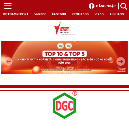
ĐĂNG NHẬP
VIETNAMREPORT
VNR500
FAST500
PROFIT500
VIX50
ALPHA30
Next