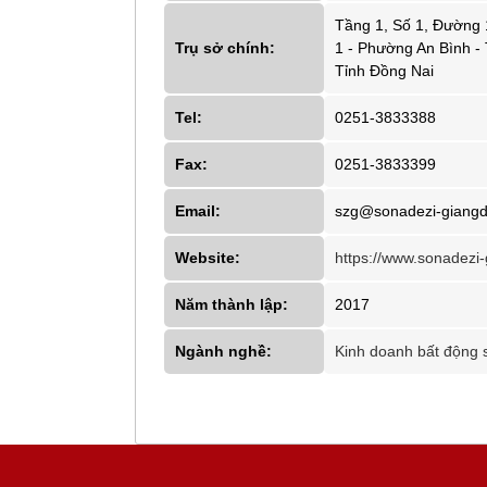
Tầng 1, Số 1, Đường 
Trụ sở chính:
1 - Phường An Bình - 
Tỉnh Đồng Nai
Tel:
0251-3833388
Fax:
0251-3833399
Email:
szg@sonadezi-giangd
Website:
https://www.sonadezi-
Năm thành lập:
2017
Ngành nghề:
Kinh doanh bất động 