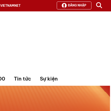
ĐĂNG NHẬP
VIETNAMNET
00
Tin tức
Sự kiện