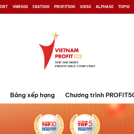
PORT
VNR500
FAST500
PROFIT500
VIX50
ALPHA30
TOP10
Bảng xếp hạng
Chương trình PROFIT5