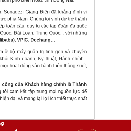
ành phố Biên Hòa), tỉnh Đồng Nai.
ển, Sonadezi Giang Điền đã khẳng định vị
 vực phía Nam. Chúng tôi vinh dự trở thành
ệp toàn cầu, quy tụ các tập đoàn đa quốc
 Quốc, Đài Loan, Trung Quốc... với những
Alibaba), VPIC, Dechang…
 ở bộ máy quản trị tinh gọn và chuyên
hối Kinh doanh, Kỹ thuật, Hành chính -
mọi hoạt động vận hành luôn thông suốt,
 công của Khách hàng chính là Thành
g tôi cam kết tập trung mọi nguồn lực để
iện đại và mang lại lợi ích thiết thực nhất
ng