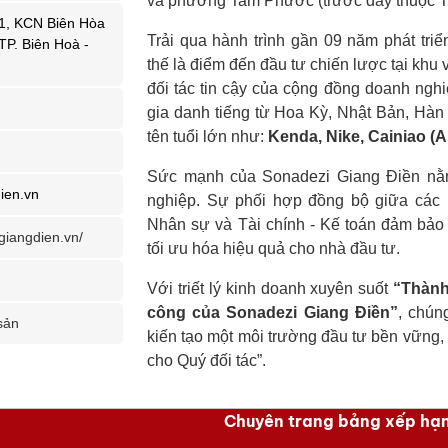
và phường Tam Phước (trước đây thuộc Th
1, KCN Biên Hòa
Trải qua hành trình gần 09 năm phát tri
TP. Biên Hoà -
thế là điểm đến đầu tư chiến lược tại khu
đối tác tin cậy của cộng đồng doanh nghi
gia danh tiếng từ Hoa Kỳ, Nhật Bản, Hàn
tên tuổi lớn như:
Kenda, Nike, Cainiao (
Sức mạnh của Sonadezi Giang Điền nằm
ien.vn
nghiệp. Sự phối hợp đồng bộ giữa các k
Nhân sự và Tài chính - Kế toán đảm bảo 
giangdien.vn/
tối ưu hóa hiệu quả cho nhà đầu tư.
Với triết lý kinh doanh xuyên suốt
“Thành
công của Sonadezi Giang Điền”
, chún
sản
kiến tạo một môi trường đầu tư bền vững, h
cho Quý đối tác”.
Chuyên trang bảng xếp hạ