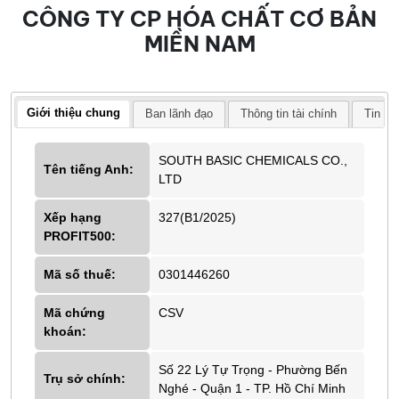
CÔNG TY CP HÓA CHẤT CƠ BẢN
MIỀN NAM
Giới thiệu chung
Ban lãnh đạo
Thông tin tài chính
Tin tứ
SOUTH BASIC CHEMICALS CO.,
Tên tiếng Anh:
LTD
Xếp hạng
327(B1/2025)
PROFIT500:
Mã số thuế:
0301446260
Mã chứng
CSV
khoán:
Số 22 Lý Tự Trọng - Phường Bến
Trụ sở chính:
Nghé - Quận 1 - TP. Hồ Chí Minh