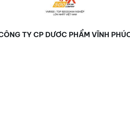
CÔNG TY CP DƯỢC PHẨM VĨNH PHÚ
Thông tin tài chính
Tin tức Doanh nghiệp
Lịch sử xếp
Giới thiệu
EUTICAL JOINT
Hơn 60 năm qua, bằng những nỗ lực kh
phẩm Vĩnh Phúc - VINPHACO đã khẳng địn
2/2025)
Dược phẩm hàng đầu Việt Nam, có chiến 
có tiềm lực để hội nhập, vươn lên tầm khu
VINPHACO có chức năng sản xuất, kinh 
bảo vệ sức khỏe, mỹ phẩm, vật tư y tế 