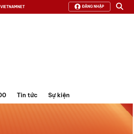
ĐĂNG NHẬP
VIETNAMNET
00
Tin tức
Sự kiện