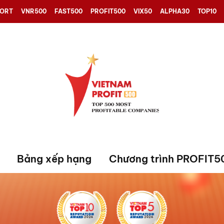
PORT
VNR500
FAST500
PROFIT500
VIX50
ALPHA30
TOP10
Bảng xếp hạng
Chương trình PROFIT5