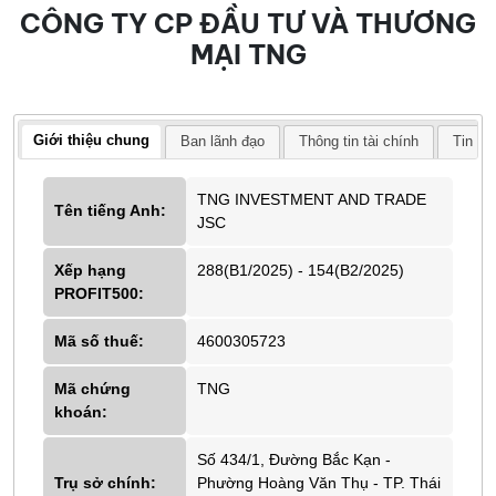
CÔNG TY CP ĐẦU TƯ VÀ THƯƠNG
MẠI TNG
Giới thiệu chung
Ban lãnh đạo
Thông tin tài chính
Tin tứ
TNG INVESTMENT AND TRADE
Tên tiếng Anh:
JSC
Xếp hạng
288(B1/2025) - 154(B2/2025)
PROFIT500:
Mã số thuế:
4600305723
Mã chứng
TNG
khoán:
Số 434/1, Đường Bắc Kạn -
Trụ sở chính:
Phường Hoàng Văn Thụ - TP. Thái