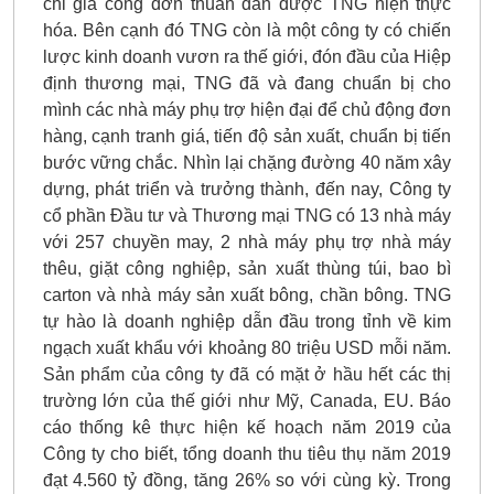
chỉ gia công đơn thuần dần được TNG hiện thực
hóa. Bên cạnh đó TNG còn là một công ty có chiến
lược kinh doanh vươn ra thế giới, đón đầu của Hiệp
định thương mại, TNG đã và đang chuẩn bị cho
mình các nhà máy phụ trợ hiện đại để chủ động đơn
hàng, cạnh tranh giá, tiến độ sản xuất, chuẩn bị tiến
bước vững chắc. Nhìn lại chặng đường 40 năm xây
dựng, phát triển và trưởng thành, đến nay, Công ty
cổ phần Đầu tư và Thương mại TNG có 13 nhà máy
với 257 chuyền may, 2 nhà máy phụ trợ nhà máy
thêu, giặt công nghiệp, sản xuất thùng túi, bao bì
carton và nhà máy sản xuất bông, chần bông. TNG
tự hào là doanh nghiệp dẫn đầu trong tỉnh về kim
ngạch xuất khẩu với khoảng 80 triệu USD mỗi năm.
Sản phẩm của công ty đã có mặt ở hầu hết các thị
trường lớn của thế giới như Mỹ, Canada, EU. Báo
cáo thống kê thực hiện kế hoạch năm 2019 của
Công ty cho biết, tổng doanh thu tiêu thụ năm 2019
đạt 4.560 tỷ đồng, tăng 26% so với cùng kỳ. Trong