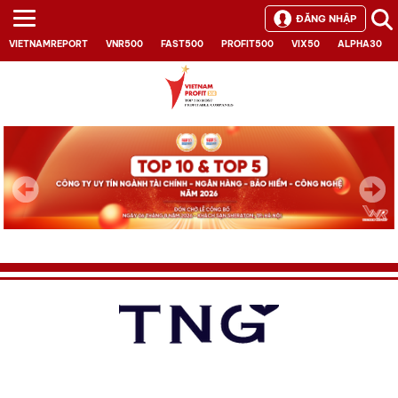
ĐĂNG NHẬP
VIETNAMREPORT
VNR500
FAST500
PROFIT500
VIX50
ALPHA30
Next