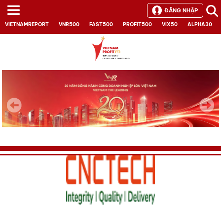
ĐĂNG NHẬP
VIETNAMREPORT
VNR500
FAST500
PROFIT500
VIX50
ALPHA30
Next