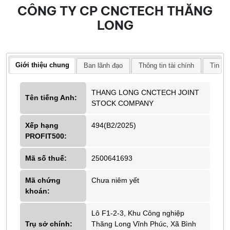
CÔNG TY CP CNCTECH THĂNG
LONG
Giới thiệu chung
Ban lãnh đạo
Thông tin tài chính
Tin tứ
THANG LONG CNCTECH JOINT
Tên tiếng Anh:
STOCK COMPANY
Xếp hạng
494(B2/2025)
PROFIT500:
Mã số thuế:
2500641693
Mã chứng
Chưa niêm yết
khoán:
Lô F1-2-3, Khu Công nghiệp
Trụ sở chính:
Thăng Long Vĩnh Phúc, Xã Bình