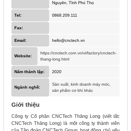
Nguyên, Tỉnh Phú Thọ
Tel:
0868.209.111
Fax:
Email:
hello@cnctech.vn
https://cnctech.com.vn/vi/factory/cnctech-
Website:
thang-long.html
Năm thành lập:
2020
Sản xuất, kinh doanh máy móc,
Ngành nghề:
sản phẩm cơ khí khác
Giới thiệu
Công ty Cổ phần CNCTech Thăng Long (viết tắt:
CNCTech Thăng Long) là một công ty thành viên
của Tập đoàn CNCTech Group, hoạt động chủ yếu