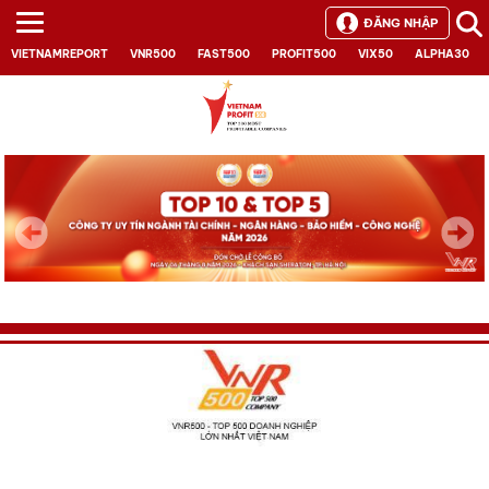
ĐĂNG NHẬP
VIETNAMREPORT
VNR500
FAST500
PROFIT500
VIX50
ALPHA30
Next