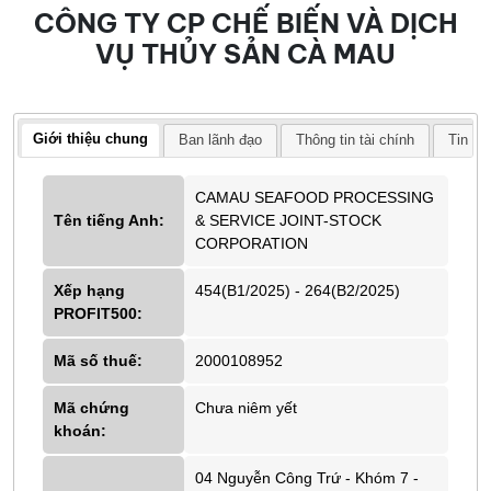
CÔNG TY CP CHẾ BIẾN VÀ DỊCH
VỤ THỦY SẢN CÀ MAU
Giới thiệu chung
Ban lãnh đạo
Thông tin tài chính
Tin tứ
CAMAU SEAFOOD PROCESSING
Tên tiếng Anh:
& SERVICE JOINT-STOCK
CORPORATION
Xếp hạng
454(B1/2025) - 264(B2/2025)
PROFIT500:
Mã số thuế:
2000108952
Mã chứng
Chưa niêm yết
khoán:
04 Nguyễn Công Trứ - Khóm 7 -