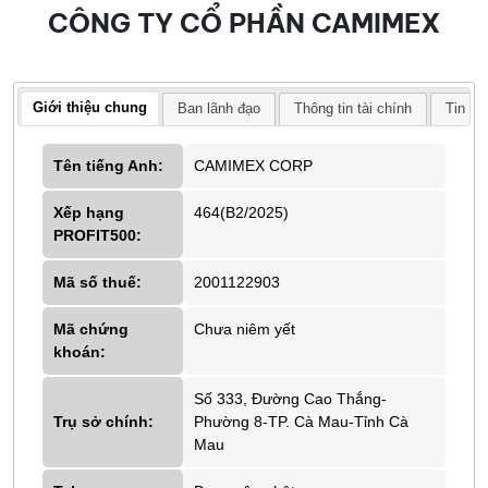
CÔNG TY CỔ PHẦN CAMIMEX
Giới thiệu chung
Ban lãnh đạo
Thông tin tài chính
Tin tứ
Tên tiếng Anh:
CAMIMEX CORP
Xếp hạng
464(B2/2025)
PROFIT500:
Mã số thuế:
2001122903
Mã chứng
Chưa niêm yết
khoán:
Số 333, Đường Cao Thắng-
Trụ sở chính:
Phường 8-TP. Cà Mau-Tỉnh Cà
Mau