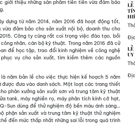
c giới thiệu những sản phẩm tiên tiến vừa đảm bảo
LỄ
g.
TÍ
HI
ây dựng từ năm 2014, năm 2016 đã hoạt động tốt,
Thờ
g vừa đảm bảo cho sản xuất nội bộ, doanh thu cho
15. Công ty cũng rất coi trọng việc đào tạo, bồi
Đị
công nhân, cán bộ kỹ thuật. Trong năm 2016 đã cử
LỄ
an để học tập, trao đổi kinh nghiệm về công nghệ
UY
bị phục vụ cho sản xuất, tìm kiếm thêm các nguồn
Thờ
Đị
là năm bản lề cho việc thực hiện kế hoạch 5 năm
được đưa vào danh sách. Một loạt các trang thiết
 cho phân xưởng sản xuất sơn và trung tâm kỹ thuật
ửa tank, máy nghiền rọ, máy phân tích kính cỡ hạt,
tủ Q-Sun dùng để thử nghiệm độ bền màu ánh sáng…
bộ phận sản xuất và trung tâm kỹ thuật thử nghiệm
hế đến mức thấp nhất những sai lỗi trong quá trình