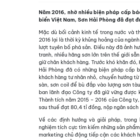
Năm 2016, nhờ nhiều biện pháp cấp bá
biển Việt Nam, Sơn Hải Phòng đã đạt đ
Mặc dù bối cảnh kinh tế trong nước và t
2016 lại là thời kỳ khủng hoảng của ngành v
lượt tuyên bố phá sản. Điều này đã ảnh hư
tranh, nhiều hãng sơn lớn trên thế giới sẵ
giữ chân khách hàng. Trước khó khăn đó,
Hải Phòng đã có những biện pháp cấp b
khách hàng tư nhân nhỏ, chuyển hướng từ 
sàn, sơn coil để bù đắp vào lượng sơn tà
ban lãnh đạo Công ty đã giữ vững được k
Thành tích năm 2015 – 2016 của Công ty,
sau thuế đạt 80,4 tỉ đồng, nộp ngân sách 
Về các định hướng và giải pháp, trong
nghiệm tích cực tìm kiếm những sản phẩm 
marketing chủ động tiếp cận các khách h