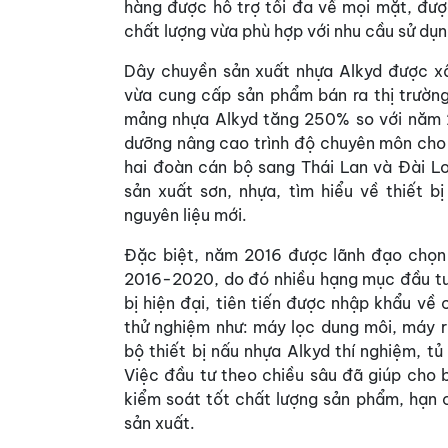
hàng được hỗ trợ tối đa về mọi mặt, đượ
chất lượng vừa phù hợp với nhu cầu sử dụn
Dây chuyền sản xuất nhựa Alkyd được x
vừa cung cấp sản phẩm bán ra thị trườn
mảng nhựa Alkyd tăng 250% so với năm 20
dưỡng nâng cao trình độ chuyên môn cho 
hai đoàn cán bộ sang Thái Lan và Đài Lo
sản xuất sơn, nhựa, tìm hiểu về thiết 
nguyên liệu mới.
Đặc biệt, năm 2016 được lãnh đạo chọn 
2016-2020, do đó nhiều hạng mục đầu tư 
bị hiện đại, tiên tiến được nhập khẩu về
thử nghiệm như: máy lọc dung môi, máy r
bộ thiết bị nấu nhựa Alkyd thí nghiệm, 
Việc đầu tư theo chiều sâu đã giúp cho 
kiểm soát tốt chất lượng sản phẩm, hạn c
sản xuất.