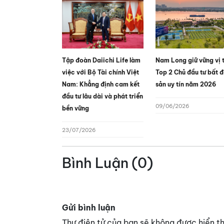
Tập đoàn Daiichi Life làm
Nam Long giữ vững vị 
việc với Bộ Tài chính Việt
Top 2 Chủ đầu tư bất 
Nam: Khẳng định cam kết
sản uy tín năm 2026
đầu tư lâu dài và phát triển
09/06/2026
bền vững
23/07/2026
Bình Luận (0)
Gửi bình luận
Thư điện tử của bạn sẽ không được hiển th