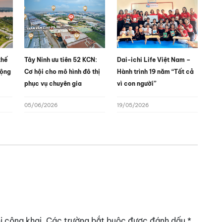
thế
Tây Ninh ưu tiên 52 KCN:
Dai-ichi Life Việt Nam –
động
Cơ hội cho mô hình đô thị
Hành trình 19 năm “Tất cả
phục vụ chuyên gia
vì con người”
05/06/2026
19/05/2026
ị công khai.
Các trường bắt buộc được đánh dấu
*