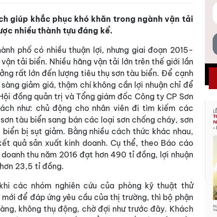
ch giúp khắc phục khó khăn trong ngành vận tải
ược nhiều thành tựu đáng kể.
hành phố có nhiều thuận lợi, nhưng giai đoạn 2015-
ận tải biển. Nhiều hãng vận tải lớn trên thế giới lần
ởng rất lớn đến lượng tiêu thụ sơn tàu biển. Để cạnh
n sàng giảm giá, thậm chí không cần lợi nhuận chỉ để
 Hội đồng quản trị và Tổng giám đốc Công ty CP Sơn
ách như: chủ động cho nhân viên đi tìm kiếm các
sơn tàu biển sang bán các loại sơn chống cháy, sơn
u biển bị sụt giảm. Bằng nhiều cách thức khác nhau,
ết quả sản xuất kinh doanh. Cụ thể, theo Báo cáo
 doanh thu năm 2016 đạt hơn 490 tỉ đồng, lợi nhuận
hơn 23,5 tỉ đồng.
 khi các nhóm nghiên cứu của phòng kỹ thuật thử
mới để đáp ứng yêu cầu của thị trường, thì bộ phận
àng, không thụ động, chờ đợi như trước đây. Khách