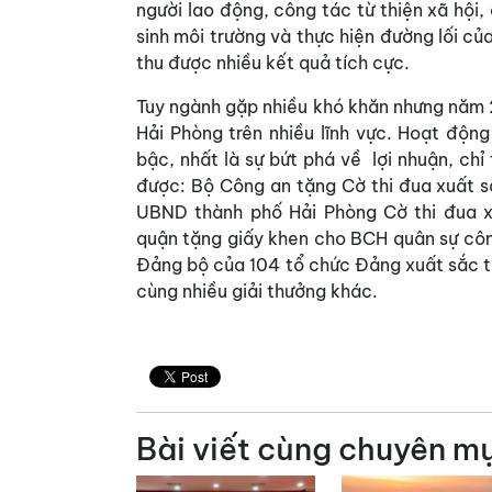
người lao động, công tác từ thiện xã hội,
sinh môi trường và thực hiện đường lối c
thu được nhiều kết quả tích cực.
Tuy ngành gặp nhiều khó khăn nhưng năm 
Hải Phòng trên nhiều lĩnh vực. Hoạt độn
bậc, nhất là sự bứt phá về lợi nhuận, ch
được: Bộ Công an tặng Cờ thi đua xuất s
UBND thành phố Hải Phòng Cờ thi đua x
quận tặng giấy khen cho BCH quân sự côn
Đảng bộ của 104 tổ chức Đảng xuất sắc ti
cùng nhiều giải thưởng khác.
Bài viết cùng chuyên m