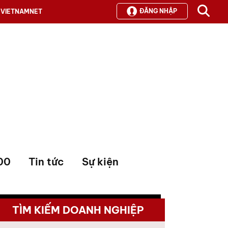
ĐĂNG NHẬP
VIETNAMNET
00
Tin tức
Sự kiện
TÌM KIẾM DOANH NGHIỆP