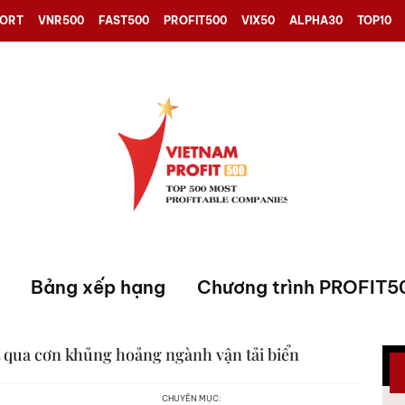
PORT
VNR500
FAST500
PROFIT500
VIX50
ALPHA30
TOP10
Bảng xếp hạng
Chương trình PROFIT5
t qua cơn khủng hoảng ngành vận tải biển
CHUYÊN MỤC: