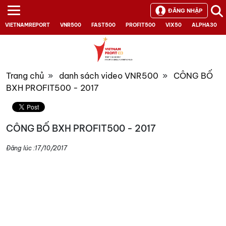
ĐĂNG NHẬP
VIETNAMREPORT
VNR500
FAST500
PROFIT500
VIX50
ALPHA30
Trang chủ
»
danh sách video VNR500
»
CÔNG BỐ
BXH PROFIT500 - 2017
CÔNG BỐ BXH PROFIT500 - 2017
Đăng lúc :
17/10/2017