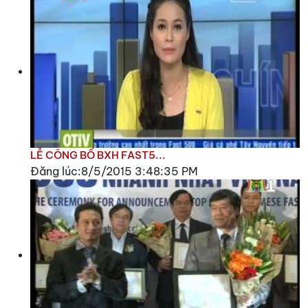
LỄ CÔNG BỐ BXH FAST5...
Đăng lúc:8/5/2015 3:48:35 PM