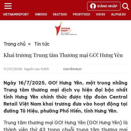
ĐĂNG NHẬP
VIETNAMREPORT
VNR500
FAST500
PROFIT500
VIX50
ALPHA30
Trang chủ
»
Tin tức
Khai trương Trung tâm Thương mại GO! Hưng Yên
17/07/2025
Người tạo 5385
CHUYÊN MỤC:
Ngày 16/7/2025, GO! Hưng Yên, một trong những
Trung tâm thương mại dịch vụ hiện đại bậc nhất
tỉnh Hưng Yên chính thức được tập đoàn Central
Retail Việt Nam khai trương đưa vào hoạt động tại
đường Tô Hiệu, phường Phố Hiến, tỉnh Hưng Yên.
Trung tâm thương mại GO! Hưng Yên (GO! Hưng Yên) là
thành viên thứ 43 trong chuỗi trung tâm thương mại