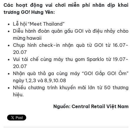
Các hoạt động vui chơi miễn phí nhân dịp khai
trương GO! Hưng Yên:
Lễ hội “Meet Thailand”
Diễu hành đoàn quân gấu GO! và điệu nhảy chào
mừng hawaii
Chụp hình check-in nhận quà từ GO! từ 16.07-
20.07
Vui tái chế cùng máy thu gom Sparklo từ 19.07-
20.07
Nhận quà thả ga cùng máy “GO! Gắp GO! Ôm”
ngày 1,2,3 và 8,9,10.08
Nhiều chương trình khuyến mãi lớn từ 50 thương
hiệu.
Nguồn: Central Retail Việt Nam