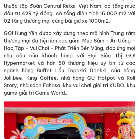
thuộc tập đoàn Central Retail Việt Nam, có tổng mức
đầu tư 429 tỷ đồng, có tổng diện tích 16.000 m2 với
02 tầng thương mại cùng bãi giữ xe 1000m2.
GO! Hưng Yên được xây dựng theo mô hình Trung tâm
thương mại đa tiện ích bao gồm: Mua Sắm – Ăn Uống –
Học Tập – Vui Chơi – Phát Triển Bền Vững, đáp ứng mọi
nhu cầu của khách hàng với Đại Siêu Thị GO!
Hypermarket và hơn 50 thương hiệu uy tín từ các
ngành hàng Buffet Lẩu Topokki Dookki, cửa hàng
Jollibee, King Coffee, nhà hàng GU Hotpot và Roll
Story, nhà sách Fahasa, khu vui chơi giải trí KUBO, khu
game giải trí Game World…