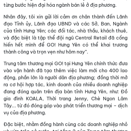
từng bước hiện đại hóa ngành bán lẻ ở địa phương.
Nhân đây, tôi xin gửi lời cảm ơn chân thành đến Lãnh
đạo Tỉnh ủy, Lãnh đạo UBND và các Sở, Ban, Ngành
của tỉnh Hưng Yên; các đối tác, nhà thầu, khách thuê,
và đặc biệt là tập thể đội ngũ Central Retail đã cống
hiến hết mình để GO! Hưng Yên có thể khai trương
thành công và trọn vẹn như hôm nay”.
Trung tâm thương mại GO! tại Hưng Yên chính thức đưa
vào vận hành đã tạo thêm việc làm mới cho 400 lao
động, phần lớn là người dân địa phương; đồng thời mở
ra cơ hội hợp tác, kinh doanh của nhiều doanh nghiệp
đang đóng quân trên địa bàn tỉnh Hưng Yên, như: Đồ
gia đình KOALA, Thời trang Jenny, Chè Ngon Lâm
Tây... từ đó đóng góp vào phát triển thương mại – dịch
vụ của địa phương.
Đặc biệt, nhằm đồng hành cùng các doanh nghiệp nhỏ