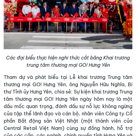
Các đại biểu thực hiện nghi thức cắt băng Khai trương
trung tâm thương mại GO! Hưng Yên
Tham dự và phát biểu tại Lễ khai trương Trung tâm
thương mại GO! Hưng Yên, ông Nguyễn Hữu Nghĩa, Bí
thư Tỉnh ủy Hưng Yên, chia sẻ: Sự kiện khai trương Trung
tâm thương mại GO! Hưng Yên ngày hôm nay là một
dấu mốc quan trọng, đánh dấu sự nỗ lực không ngừng
của tập thể lãnh đạo và cán bộ, nhân viên Công ty Cổ
phần Bất động sản Việt Nhật (một thành viên của
Central Retail Việt Nam) cùng sự đồng hành, hỗ trợ
của các cấp, các ngành, chính quyền tỉnh Hưng Yên và