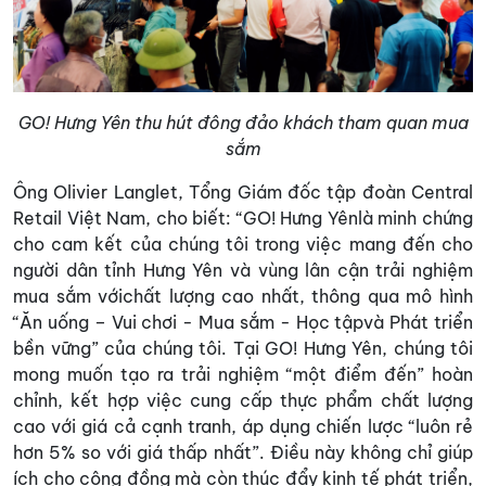
GO! Hưng Yên thu hút đông đảo khách tham quan mua
sắm
Ông Olivier Langlet, Tổng Giám đốc tập đoàn Central
Retail Việt Nam, cho biết: “GO! Hưng Yênlà minh chứng
cho cam kết của chúng tôi trong việc mang đến cho
người dân tỉnh Hưng Yên và vùng lân cận trải nghiệm
mua sắm vớichất lượng cao nhất, thông qua mô hình
“Ăn uống – Vui chơi - Mua sắm - Học tậpvà Phát triển
bền vững” của chúng tôi. Tại GO! Hưng Yên, chúng tôi
mong muốn tạo ra trải nghiệm “một điểm đến” hoàn
chỉnh, kết hợp việc cung cấp thực phẩm chất lượng
cao với giá cả cạnh tranh, áp dụng chiến lược “luôn rẻ
hơn 5% so với giá thấp nhất”. Điều này không chỉ giúp
ích cho cộng đồng mà còn thúc đẩy kinh tế phát triển,