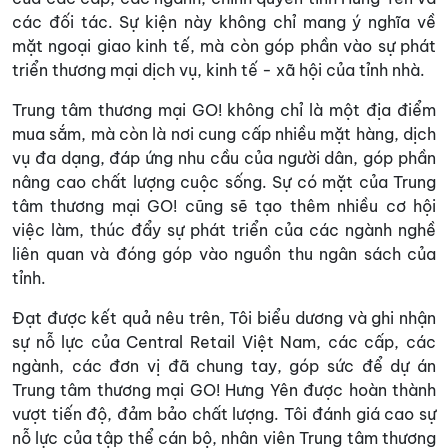
các đối tác. Sự kiện này không chỉ mang ý nghĩa về
mặt ngoại giao kinh tế, mà còn góp phần vào sự phát
triển thương mại dịch vụ, kinh tế - xã hội của tỉnh nhà.
Trung tâm thương mại GO! không chỉ là một địa điểm
mua sắm, mà còn là nơi cung cấp nhiều mặt hàng, dịch
vụ đa dạng, đáp ứng nhu cầu của người dân, góp phần
nâng cao chất lượng cuộc sống. Sự có mặt của Trung
tâm thương mại GO! cũng sẽ tạo thêm nhiều cơ hội
việc làm, thúc đẩy sự phát triển của các ngành nghề
liên quan và đóng góp vào nguồn thu ngân sách của
tỉnh.
Đạt được kết quả nêu trên, Tôi biểu dương và ghi nhận
sự nỗ lực của Central Retail Việt Nam, các cấp, các
ngành, các đơn vị đã chung tay, góp sức để dự án
Trung tâm thương mại GO! Hưng Yên được hoàn thành
vượt tiến độ, đảm bảo chất lượng. Tôi đánh giá cao sự
nỗ lực của tập thể cán bộ, nhân viên Trung tâm thương