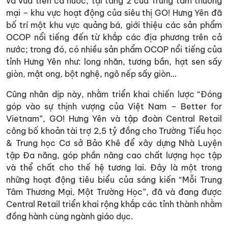
và vừa trên cả nước, tại tầng 2 của Trung tâm thương
mại – khu vực hoạt động của siêu thị GO! Hưng Yên đã
bố trí một khu vực quảng bá, giới thiệu các sản phẩm
OCOP nổi tiếng đến từ khắp các địa phương trên cả
nước; trong đó, có nhiều sản phẩm OCOP nổi tiếng của
tỉnh Hưng Yên như: long nhãn, tương bần, hạt sen sấy
giòn, mật ong, bột nghệ, ngô nếp sấy giòn…
Cũng nhân dịp này, nhằm triển khai chiến lược “Đóng
góp vào sự thịnh vượng của Việt Nam – Better for
Vietnam”, GO! Hưng Yên và tập đoàn Central Retail
công bố khoản tài trợ 2,5 tỷ đồng cho Trường Tiểu học
& Trung học Cơ sở Bảo Khê để xây dựng Nhà Luyện
tập Đa năng, góp phần nâng cao chất lượng học tập
và thể chất cho thế hệ tương lai. Đây là một trong
những hoạt động tiêu biểu của sáng kiến “Mỗi Trung
Tâm Thương Mại, Một Trường Học”, đã và đang được
Central Retail triển khai rộng khắp các tỉnh thành nhằm
đồng hành cùng ngành giáo dục.