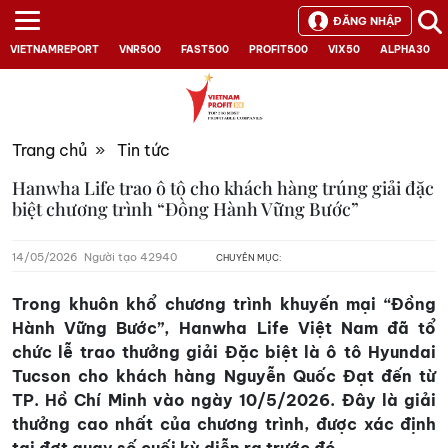
ĐĂNG NHẬP
VIETNAMREPORT
VNR500
FAST500
PROFIT500
VIX50
ALPHA30
Trang chủ
»
Tin tức
Hanwha Life trao ô tô cho khách hàng trúng giải đặc
biệt chương trình “Đồng Hành Vững Bước”
14/05/2026
Người tạo 42940
CHUYÊN MỤC:
Trong khuôn khổ chương trình khuyến mại “Đồng
Hành Vững Bước”, Hanwha Life Việt Nam đã tổ
chức lễ trao thưởng giải Đặc biệt là ô tô Hyundai
Tucson cho khách hàng Nguyễn Quốc Đạt đến từ
TP. Hồ Chí Minh vào ngày 10/5/2026. Đây là giải
thưởng cao nhất của chương trình, được xác định