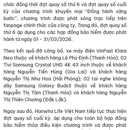
chức đồng thời đợt quay số thứ 6 và đợt quay số cuối
kỳ của chương trình khuyến mại “Đồng hành vững
bước”, chương trình được phát sóng trực tiếp trên
fanpage chính thức của công ty. Trong đó, đợt quay số
thứ 6 áp dụng cho các hợp đồng bảo hiểm được phát
hành từ ngày 01 - 31/03/2026.
Theo kết quả đã công bố, xe máy điện VinFast Klara
Neo thuộc về khách hàng Lê Phú Định (Thanh Hóa); 02
Tivi Samsung Crystal UHD 4K 43 inch thuộc về khách
hàng Nguyễn Tiến Hùng (Gia Lai) và khách hàng
Nguyễn Thị Như Hoa (Hải Phòng); 02 tai nghe không
dây Samsung Galaxy Buds3 thuộc về khách hàng
Nguyễn Thị Tâm (Thanh Hóa) và khách hàng Nguyễn
Thị Thiên Chương (Đắk Lắk).
Ngay sau đó, Hanwha Life Việt Nam tiếp tục thực hiện
đợt quay số cuối kỳ, áp dụng cho toàn bộ hợp đồng
bảo hiểm thỏa điều kiện chương trình và được phát