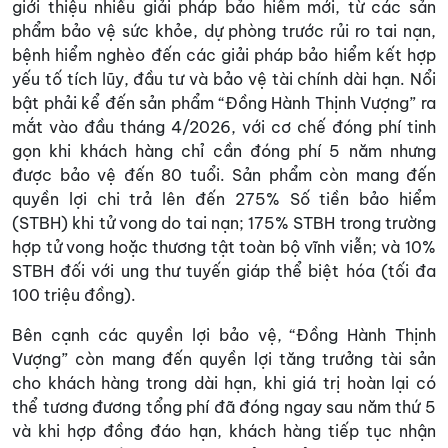
giới thiệu nhiều giải pháp bảo hiểm mới, từ các sản
phẩm bảo vệ sức khỏe, dự phòng trước rủi ro tai nạn,
bệnh hiểm nghèo đến các giải pháp bảo hiểm kết hợp
yếu tố tích lũy, đầu tư và bảo vệ tài chính dài hạn. Nổi
bật phải kể đến sản phẩm “Đồng Hành Thịnh Vượng” ra
mắt vào đầu tháng 4/2026, với cơ chế đóng phí tinh
gọn khi khách hàng chỉ cần đóng phí 5 năm nhưng
được bảo vệ đến 80 tuổi. Sản phẩm còn mang đến
quyền lợi chi trả lên đến 275% Số tiền bảo hiểm
(STBH) khi tử vong do tai nạn; 175% STBH trong trường
hợp tử vong hoặc thương tật toàn bộ vĩnh viễn; và 10%
STBH đối với ung thư tuyến giáp thể biệt hóa (tối đa
100 triệu đồng).
Bên cạnh các quyền lợi bảo vệ, “Đồng Hành Thịnh
Vượng” còn mang đến quyền lợi tăng trưởng tài sản
cho khách hàng trong dài hạn, khi giá trị hoàn lại có
thể tương đương tổng phí đã đóng ngay sau năm thứ 5
và khi hợp đồng đáo hạn, khách hàng tiếp tục nhận