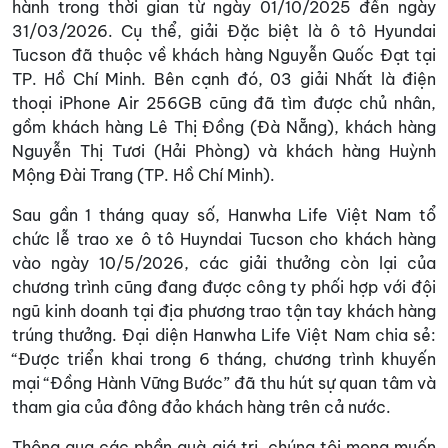
hành trong thời gian từ ngày 01/10/2025 đến ngày
31/03/2026. Cụ thể, giải Đặc biệt là ô tô Hyundai
Tucson đã thuộc về khách hàng Nguyễn Quốc Đạt tại
TP. Hồ Chí Minh. Bên cạnh đó, 03 giải Nhất là điện
thoại iPhone Air 256GB cũng đã tìm được chủ nhân,
gồm khách hàng Lê Thị Đồng (Đà Nẵng), khách hàng
Nguyễn Thị Tươi (Hải Phòng) và khách hàng Huỳnh
Mộng Đài Trang (TP. Hồ Chí Minh).
Sau gần 1 tháng quay số, Hanwha Life Việt Nam tổ
chức lễ trao xe ô tô Huyndai Tucson cho khách hàng
vào ngày 10/5/2026, các giải thưởng còn lại của
chương trình cũng đang được công ty phối hợp với đội
ngũ kinh doanh tại địa phương trao tận tay khách hàng
trúng thưởng. Đại diện Hanwha Life Việt Nam chia sẻ:
“Được triển khai trong 6 tháng, chương trình khuyến
mại “Đồng Hành Vững Bước” đã thu hút sự quan tâm và
tham gia của đông đảo khách hàng trên cả nước.
Thông qua các phần quà giá trị, chúng tôi mong muốn