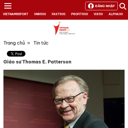
ĐĂNG NHẬP
VIETNAMREPORT
VNR500
FAST500
PROFIT500
VIX50
ALPHA30
Trang chủ
»
Tin tức
Giáo sư Thomas E. Patterson