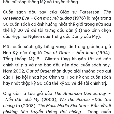
bầu cử tổng thống Mỹ và truyền thông.
Cuốn sách đầu tay của Giáo sư Patterson,
The
Unseeing Eye
–
Con mắt mù quáng
(1976) là một trong
50 cuốn sách có ảnh hưởng nhất thế giới trong nửa sau
thế kỷ 20 về đề tài trưng cầu dân ý (theo bình chọn
của Hiệp hội Nghiên cứu Trưng cầu Dân ý của Mỹ).
Một cuốn sách gây tiếng vang lớn trong giới học giả
Hoa Kỳ của ông là
Out of Order
–
Hỗn loạn
(1994).
Tổng thống Mỹ Bill Clinton từng khuyên tất cả các
chính trị gia và nhà báo đều nên đọc cuốn sách này.
Năm 2002,
Out of Order
nhận được giải thưởng cao quí
của Hiệp hội Khoa học Chính trị Hoa Kỳ cho cuốn sách
hay nhất thập kỷ 90 của thế kỷ 20 về đề tài chính trị.
Ông còn là tác giả của
The American Democracy –
Nền dân chủ Mỹ
(2003),
We the People –Dân tộc
chúng ta
(2008),
The Mass Media Election – Bầu cử với
phương tiện truyền thông đại chúng
... Trong cuốn