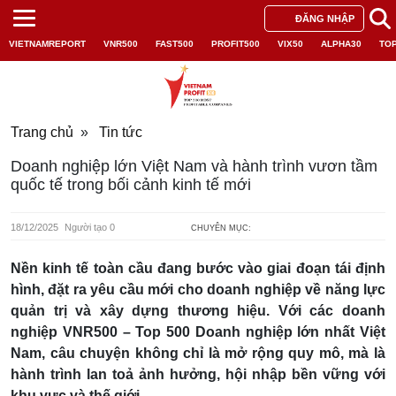
ĐĂNG NHẬP
VIETNAMREPORT
VNR500
FAST500
PROFIT500
VIX50
ALPHA30
TO
Trang chủ
»
Tin tức
Doanh nghiệp lớn Việt Nam và hành trình vươn tầm
quốc tế trong bối cảnh kinh tế mới
18/12/2025
Người tạo 0
CHUYÊN MỤC:
Nền kinh tế toàn cầu đang bước vào giai đoạn tái định
hình, đặt ra yêu cầu mới cho doanh nghiệp về năng lực
quản trị và xây dựng thương hiệu. Với các doanh
nghiệp VNR500 – Top 500 Doanh nghiệp lớn nhất Việt
Nam, câu chuyện không chỉ là mở rộng quy mô, mà là
hành trình lan toả ảnh hưởng, hội nhập bền vững với