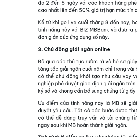
đa 2 đến 5 ngày với các khách hàng phê 
cao nhất lên đến 50% giá trị hạn mức tín 
Kể từ khi go live cuối tháng 8 đến nay, 
tính năng này với BIZ MBBank và đưa ra p
đơn giản của ứng dụng số này.
3. Chủ động giải ngân online
Bỏ qua các thủ tục rườm rà và hồ sơ giấy
tăng tốc giải ngân cuối năm chỉ trong vài
có thể chủ động khởi tạo nhu cầu vay v
nghiệp phê duyệt giao dịch giải ngân trê
ký số và không cần bổ sung chứng từ giấy
Ưu điểm của tính năng này là MB sẽ giả
duyệt yêu cầu. Tất cả các bước được thực
có thể dễ dàng truy vấn và tải chứng từ
ngay sau khi MB hoàn thành giải ngân.