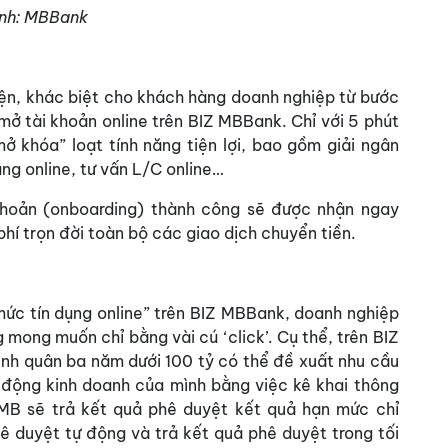
nh: MBBank
ện, khác biệt cho khách hàng doanh nghiệp từ bước
mở tài khoản online trên BIZ MBBank. Chỉ với 5 phút
ở khóa” loạt tính năng tiện lợi, bao gồm giải ngân
ụng online, tư vấn L/C online…
khoản (onboarding) thành công sẽ được nhận ngay
í trọn đời toàn bộ các giao dịch chuyển tiền.
mức tín dụng online” trên BIZ MBBank, doanh nghiệp
mong muốn chỉ bằng vài cú ‘click’. Cụ thể, trên BIZ
h quân ba năm dưới 100 tỷ có thể đề xuất nhu cầu
động kinh doanh của mình bằng việc kê khai thông
 MB sẽ trả kết quả phê duyệt kết quả hạn mức chỉ
ê duyệt tự động và trả kết quả phê duyệt trong tối