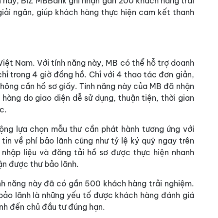
ến nay, BIZ MBBank ghi nhận gần 200 khách hàng trải
giải ngân, giúp khách hàng thực hiện cam kết thanh
 Việt Nam. Với tính năng này, MB có thể hỗ trợ doanh
hỉ trong 4 giờ đồng hồ. Chỉ với 4 thao tác đơn giản,
hông cần hồ sơ giấy. Tính năng này của MB đã nhận
 hàng do giao diện dễ sử dụng, thuận tiện, thời gian
c.
ộng lựa chọn mẫu thư cần phát hành tương ứng với
 tin về phí bảo lãnh cũng như tỷ lệ ký quỹ ngay trên
nhập liệu và đăng tải hồ sơ được thực hiện nhanh
ận được thư bảo lãnh.
ính năng này đã có gần 500 khách hàng trải nghiệm.
bảo lãnh là những yếu tố được khách hàng đánh giá
ãnh đến chủ đầu tư đúng hạn.