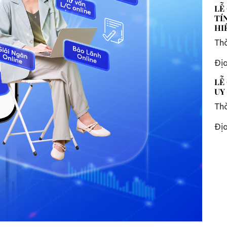
LỄ
TÍ
HI
Thờ
Đị
LỄ
UY
Thờ
Đị