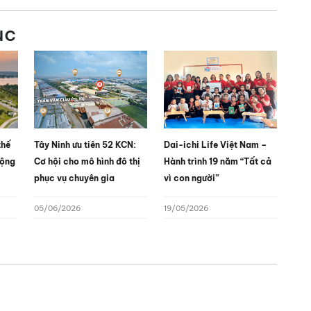
ục
thế
Tây Ninh ưu tiên 52 KCN:
Dai-ichi Life Việt Nam –
động
Cơ hội cho mô hình đô thị
Hành trình 19 năm “Tất cả
phục vụ chuyên gia
vì con người”
05/06/2026
19/05/2026