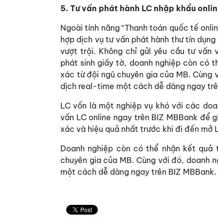
5. Tư vấn phát hành LC nhập khẩu onli
Ngoài tính năng “Thanh toán quốc tế onlin
hợp dịch vụ tư vấn phát hành thư tín dụng
vượt trội. Không chỉ gửi yêu cầu tư vấn 
phát sinh giấy tờ, doanh nghiệp còn có t
xác từ đội ngũ chuyên gia của MB. Cùng v
dịch real-time một cách dễ dàng ngay tr
LC vốn là một nghiệp vụ khó với các doa
vấn LC online ngay trên BIZ MBBank để g
xác và hiệu quả nhất trước khi đi đến mở 
Doanh nghiệp còn có thể nhận kết quả tư
chuyên gia của MB. Cùng với đó, doanh ng
một cách dễ dàng ngay trên BIZ MBBank.