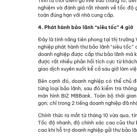
Tính từ thời điểm go live vào tháng 10, đ
nghiệm và đánh giá rất nhanh về tốc độ 
toán đúng hạn với nhà cung cấp.
4. Phát hành bảo lãnh “siêu tốc” 4 giờ
Đây là tính năng tiên phong tại thị trường
nghiệp phát hành thư bảo lãnh “siêu tốc” c
doanh nghiệp được cấp thư bảo lãnh mà k
được rất nhiều phản hồi tích cực từ khách
giao dịch xuyên suốt kể cả sau giờ làm việ
Bên cạnh đó, doanh nghiệp có thể chủ đ
từng loại bảo lãnh, sau đó kiểm tra thông
màn hình BIZ MBBank. Toàn bộ thời gian 
gọn; chỉ trong 2 tiếng doanh nghiệp đã nh
Chính thức ra mắt từ tháng 10 vừa qua, t
Tốc độ nhanh, độ chính xác cao của thư 
cao khi hỗ trợ doanh nghiệp gửi thư bảo l