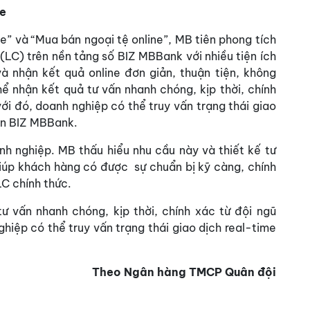
ne
e” và “Mua bán ngoại tệ online”, MB tiên phong tích
 (LC) trên nền tảng số BIZ MBBank với nhiều tiện ích
và nhận kết quả online đơn giản, thuận tiện, không
hể nhận kết quả tư vấn nhanh chóng, kịp thời, chính
ới đó, doanh nghiệp có thể truy vấn trạng thái giao
ên BIZ MBBank.
nh nghiệp. MB thấu hiểu nhu cầu này và thiết kế tư
iúp khách hàng có được sự chuẩn bị kỹ càng, chính
LC chính thức.
 vấn nhanh chóng, kịp thời, chính xác từ đội ngũ
hiệp có thể truy vấn trạng thái giao dịch real-time
Theo Ngân hàng TMCP Quân đội