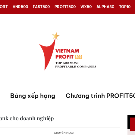
PORT
VNR500
FAST500
PROFIT500
VIX50
ALPHA30
TOP10
Bảng xếp hạng
Chương trình PROFIT5
Bank cho doanh nghiệp
CHUYÊN MỤC: