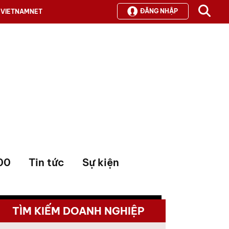
ĐĂNG NHẬP
VIETNAMNET
00
Tin tức
Sự kiện
TÌM KIẾM DOANH NGHIỆP