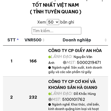
TỐT NHẤT VIỆT NAM
( TỈNH TUYÊN QUANG )
Xem
bản ghi
STT
VNR500
Doanh nghiệp
CÔNG TY CP GIẤY AN HÒA
LÃNH ĐẠO:
Nguyễn Văn
1
166
MST:
5000219471
Anh
Ngành nghề:
Sản xuất, kinh doanh
giấy và các sản phẩm từ giấy
CÔNG TY CP CƠ KHÍ VÀ
KHOÁNG SẢN HÀ GIANG
LÃNH ĐẠO:
Đỗ Khắc Hùng
2
232
MST:
5100101762
Ngành nghề:
Khai thác, chế biến,
kinh doanh quặng kim loại và hoạt