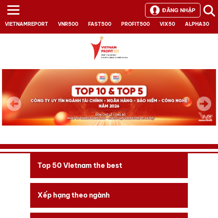
ĐĂNG NHẬP
VIETNAMREPORT
VNR500
FAST500
PROFIT500
VIX50
ALPHA30
Next
Top 50 Vietnam the best
Xếp hạng theo ngành