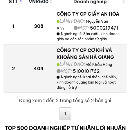
STT
VNR500
Doanh nghiệp
CÔNG TY CP GIẤY AN HÒA
LÃNH ĐẠO:
Nguyễn Văn
1
308
MST:
5000219471
Anh
Ngành nghề:
Sản xuất, kinh doanh
giấy và các sản phẩm từ giấy
CÔNG TY CP CƠ KHÍ VÀ
KHOÁNG SẢN HÀ GIANG
LÃNH ĐẠO:
Đỗ Khắc Hùng
2
404
MST:
5100101762
Ngành nghề:
Khai thác, chế biến,
kinh doanh quặng kim loại và hoạt
động hỗ trợ
Đang xem 1 đến 2 trong tổng số 2 bản ghi
1
TOP 500 DOANH NGHIỆP TƯ NHÂN LỢI NHUẬN