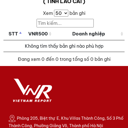
( TỈNH LÀO CAI )
Xem
bản ghi
STT
VNR500
Doanh nghiệp
Không tìm thấy bản ghi nào phù hợp
Đang xem 0 đến 0 trong tổng số 0 bản ghi
Phòng 205, Biệt thự E, Khu Villas Thành Công, Số 3 Phố
Thành Công, Phường Giảng Võ, Thành phố Hà Nội