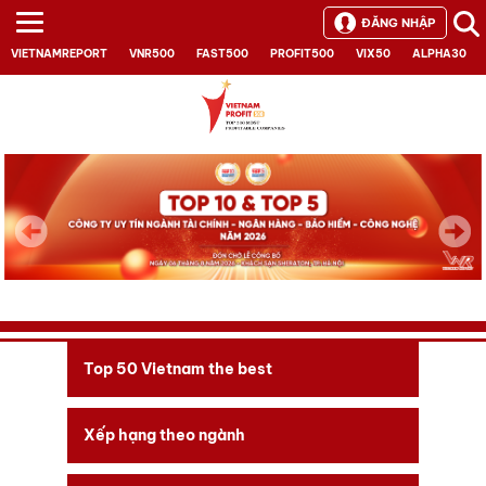
ĐĂNG NHẬP
VIETNAMREPORT
VNR500
FAST500
PROFIT500
VIX50
ALPHA30
Next
Top 50 Vietnam the best
Xếp hạng theo ngành