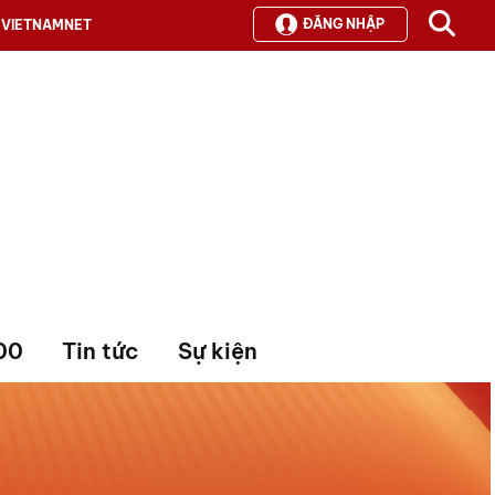
ĐĂNG NHẬP
VIETNAMNET
00
Tin tức
Sự kiện