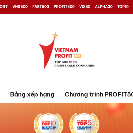
PORT
VNR500
FAST500
PROFIT500
VIX50
ALPHA30
TOP10
Bảng xếp hạng
Chương trình PROFIT5