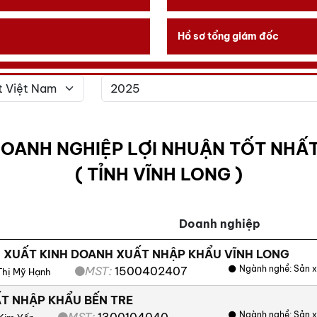
Hồ sơ tổng giám đốc
DOANH NGHIỆP LỢI NHUẬN TỐT NHẤT
( TỈNH VĨNH LONG )
Doanh nghiệp
 XUẤT KINH DOANH XUẤT NHẬP KHẨU VĨNH LONG
Ngành nghề:
Sản x
MST:
1500402407
Thị Mỹ Hạnh
T NHẬP KHẨU BẾN TRE
Ngành nghề:
Sản x
MST:
1300104040