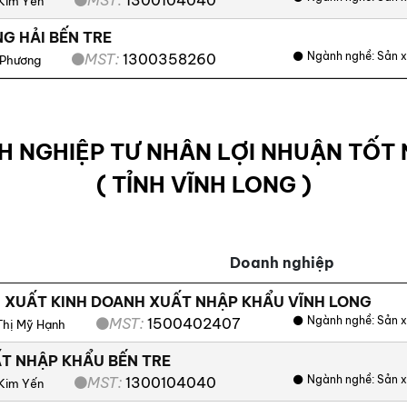
Kim Yến
G HẢI BẾN TRE
Ngành nghề:
Sản x
MST:
1300358260
 Phương
H NGHIỆP TƯ NHÂN LỢI NHUẬN TỐT 
( TỈNH VĨNH LONG )
Doanh nghiệp
 XUẤT KINH DOANH XUẤT NHẬP KHẨU VĨNH LONG
Ngành nghề:
Sản x
MST:
1500402407
Thị Mỹ Hạnh
T NHẬP KHẨU BẾN TRE
Ngành nghề:
Sản x
MST:
1300104040
Kim Yến