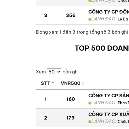
Châu 
CÔNG TY CP ĐÔN
3
356
LÃNH ĐẠO:
Lê Bá
Đang xem 1 đến 3 trong tổng số 3 bản ghi
TOP 500 DOAN
Xem
bản ghi
STT
VNR500
CÔNG TY CP SẢN
1
160
LÃNH ĐẠO:
Phan 
CÔNG TY CP XUẤ
2
179
LÃNH ĐẠO:
Châu 