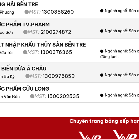
G HẢI BẾN TRE
Ngành nghề:
Sản x
MST:
1300358260
 Phương
ỢC PHẨM TV.PHARM
Ngành nghề:
Sản x
MST:
2100274872
ọc Sơn
T NHẬP KHẨU THỦY SẢN BẾN TRE
Ngành nghề:
Sản x
MST:
1300376365
Hữu Tài
đông lạnh
 BIẾN DỪA Á CHÂU
Ngành nghề:
Sản x
MST:
1300975859
n Bá Ký
ỢC PHẨM CỬU LONG
Ngành nghề:
Sản x
MST:
1500202535
n Văn Bản
Chuyên trang bảng xếp hạ