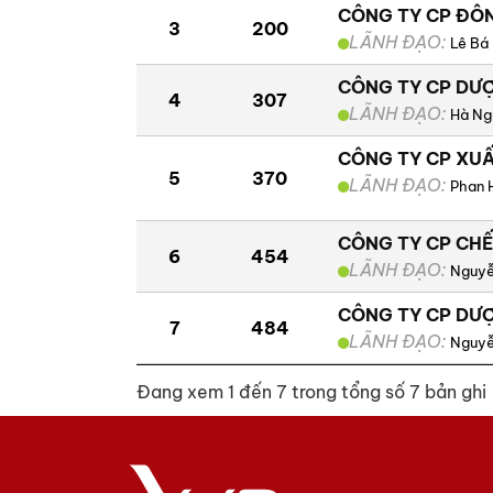
CÔNG TY CP ĐÔN
3
200
LÃNH ĐẠO:
Lê Bá
CÔNG TY CP DƯ
4
307
LÃNH ĐẠO:
Hà Ng
CÔNG TY CP XUẤ
5
370
LÃNH ĐẠO:
Phan 
CÔNG TY CP CHẾ
6
454
LÃNH ĐẠO:
Nguyễ
CÔNG TY CP DƯ
7
484
LÃNH ĐẠO:
Nguyễ
Đang xem 1 đến 7 trong tổng số 7 bản ghi