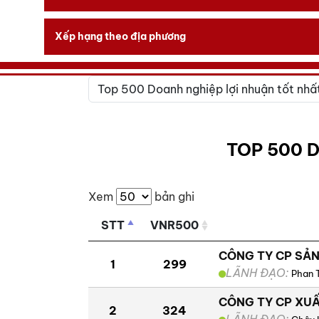
Xếp hạng theo địa phương
TOP 500 
Xem
bản ghi
STT
VNR500
CÔNG TY CP SẢN
1
299
LÃNH ĐẠO:
Phan 
CÔNG TY CP XUẤ
2
324
LÃNH ĐẠO: