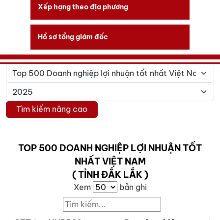
Xếp hạng theo địa phương
Hồ sơ tổng giám đốc
Tìm kiếm nâng cao
TOP 500 DOANH NGHIỆP LỢI NHUẬN TỐT
NHẤT VIỆT NAM
( TỈNH ĐẮK LẮK )
Xem
bản ghi