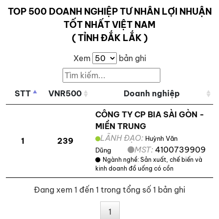
TOP 500 DOANH NGHIỆP TƯ NHÂN LỢI NHUẬN
TỐT NHẤT VIỆT NAM
( TỈNH ĐẮK LẮK )
Xem
bản ghi
STT
VNR500
Doanh nghiệp
CÔNG TY CP BIA SÀI GÒN -
MIỀN TRUNG
LÃNH ĐẠO:
Huỳnh Văn
1
239
MST:
4100739909
Dũng
Ngành nghề:
Sản xuất, chế biến và
kinh doanh đồ uống có cồn
Đang xem 1 đến 1 trong tổng số 1 bản ghi
1