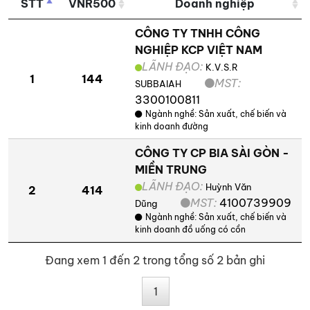
STT
VNR500
Doanh nghiệp
CÔNG TY TNHH CÔNG
NGHIỆP KCP VIỆT NAM
LÃNH ĐẠO:
K.V.S.R
1
144
MST:
SUBBAIAH
3300100811
Ngành nghề:
Sản xuất, chế biến và
kinh doanh đường
CÔNG TY CP BIA SÀI GÒN -
MIỀN TRUNG
LÃNH ĐẠO:
Huỳnh Văn
2
414
MST:
4100739909
Dũng
Ngành nghề:
Sản xuất, chế biến và
kinh doanh đồ uống có cồn
Đang xem 1 đến 2 trong tổng số 2 bản ghi
1