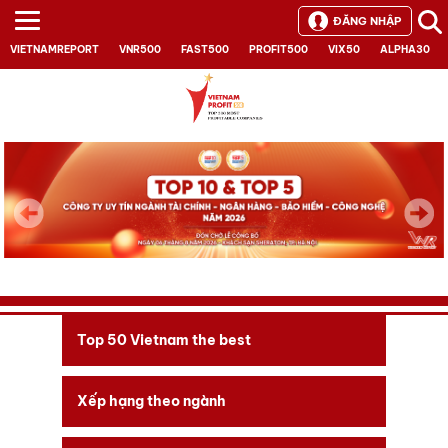
ĐĂNG NHẬP
VIETNAMREPORT
VNR500
FAST500
PROFIT500
VIX50
ALPHA30
Next
Top 50 Vietnam the best
Xếp hạng theo ngành