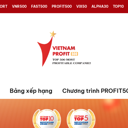
PORT
VNR500
FAST500
PROFIT500
VIX50
ALPHA30
TOP10
Bảng xếp hạng
Chương trình PROFIT5