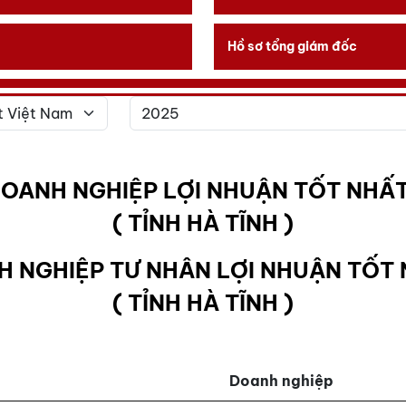
Hồ sơ tổng giám đốc
DOANH NGHIỆP LỢI NHUẬN TỐT NHẤT
( TỈNH HÀ TĨNH )
H NGHIỆP TƯ NHÂN LỢI NHUẬN TỐT 
( TỈNH HÀ TĨNH )
Doanh nghiệp