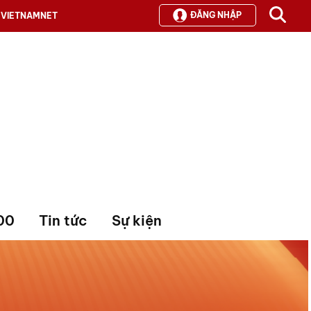
ĐĂNG NHẬP
VIETNAMNET
00
Tin tức
Sự kiện