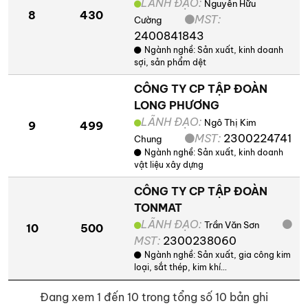
LÃNH ĐẠO:
Nguyễn Hữu
8
430
MST:
Cường
2400841843
Ngành nghề:
Sản xuất, kinh doanh
sợi, sản phẩm dệt
CÔNG TY CP TẬP ĐOÀN
LONG PHƯƠNG
LÃNH ĐẠO:
Ngô Thị Kim
9
499
MST:
2300224741
Chung
Ngành nghề:
Sản xuất, kinh doanh
vật liệu xây dựng
CÔNG TY CP TẬP ĐOÀN
TONMAT
LÃNH ĐẠO:
Trần Văn Sơn
10
500
MST:
2300238060
Ngành nghề:
Sản xuất, gia công kim
loại, sắt thép, kim khí…
Đang xem 1 đến 10 trong tổng số 10 bản ghi