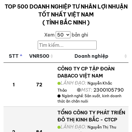
TOP 500 DOANH NGHIỆP TƯ NHÂN LỢI NHUẬN
TỐT NHẤT VIỆT NAM
( TỈNH BẮC NINH )
Xem
bản ghi
STT
VNR500
Doanh nghiệp
CÔNG TY CP TẬP ĐOÀN
DABACO VIỆT NAM
LÃNH ĐẠO:
Nguyễn Khắc
1
72
MST:
2300105790
Thảo
Ngành nghề:
Sản xuất, kinh doanh
thức ăn chăn nuôi
TỔNG CÔNG TY PHÁT TRIỂN
ĐÔ THỊ KINH BẮC - CTCP
LÃNH ĐẠO:
Nguyễn Thị Thu
2
84