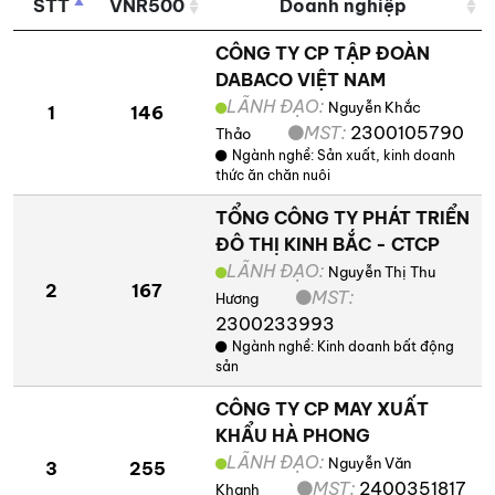
STT
VNR500
Doanh nghiệp
CÔNG TY CP TẬP ĐOÀN
DABACO VIỆT NAM
LÃNH ĐẠO:
Nguyễn Khắc
1
146
MST:
2300105790
Thảo
Ngành nghề:
Sản xuất, kinh doanh
thức ăn chăn nuôi
TỔNG CÔNG TY PHÁT TRIỂN
ĐÔ THỊ KINH BẮC - CTCP
LÃNH ĐẠO:
Nguyễn Thị Thu
2
167
MST:
Hương
2300233993
Ngành nghề:
Kinh doanh bất động
sản
CÔNG TY CP MAY XUẤT
KHẨU HÀ PHONG
LÃNH ĐẠO:
Nguyễn Văn
3
255
MST:
2400351817
Khanh