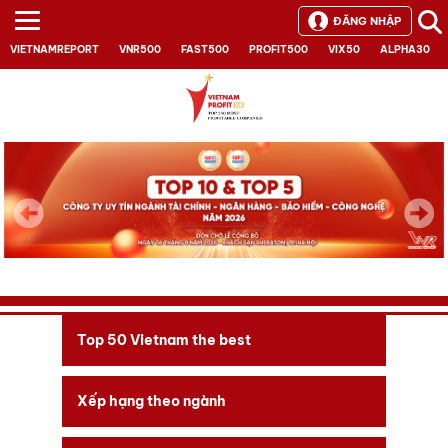
ĐĂNG NHẬP
VIETNAMREPORT
VNR500
FAST500
PROFIT500
VIX50
ALPHA30
Next
Top 50 Vietnam the best
Xếp hạng theo ngành