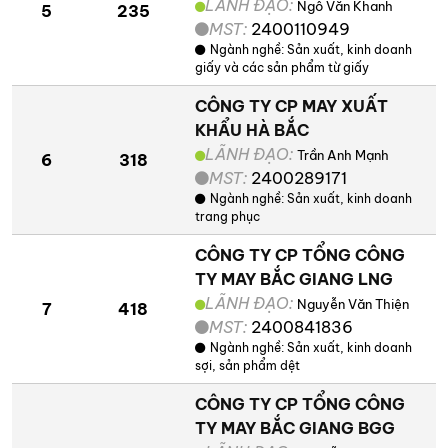
LÃNH ĐẠO:
Ngô Văn Khanh
5
235
MST:
2400110949
Ngành nghề:
Sản xuất, kinh doanh
giấy và các sản phẩm từ giấy
CÔNG TY CP MAY XUẤT
KHẨU HÀ BẮC
LÃNH ĐẠO:
Trần Anh Mạnh
6
318
MST:
2400289171
Ngành nghề:
Sản xuất, kinh doanh
trang phục
CÔNG TY CP TỔNG CÔNG
TY MAY BẮC GIANG LNG
LÃNH ĐẠO:
Nguyễn Văn Thiện
7
418
MST:
2400841836
Ngành nghề:
Sản xuất, kinh doanh
sợi, sản phẩm dệt
CÔNG TY CP TỔNG CÔNG
TY MAY BẮC GIANG BGG