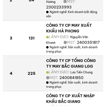
MST:
Hương
2300233993
Ngành nghề:
Kinh doanh bất động
sản
CÔNG TY CP MAY XUẤT
KHẨU HÀ PHONG
LÃNH ĐẠO:
Nguyễn Văn
3
131
MST:
2400351817
Khanh
Ngành nghề:
Sản xuất, kinh doanh
trang phục
CÔNG TY CP TỔNG CÔNG
TY MAY BẮC GIANG LGG
LÃNH ĐẠO:
Lưu Tiến Chung
4
225
MST:
2400841850
Ngành nghề:
Sản xuất, kinh doanh
trang phục
CÔNG TY CP XUẤT NHẬP
KHẨU BẮC GIANG