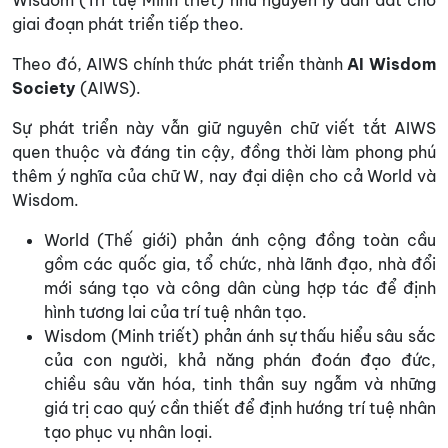
Wisdom (Trí tuệ Minh triết) như nguyên lý dẫn dắt cho
giai đoạn phát triển tiếp theo.
Theo đó, AIWS chính thức phát triển thành
AI Wisdom
Society
(AIWS).
Sự phát triển này vẫn giữ nguyên chữ viết tắt AIWS
quen thuộc và đáng tin cậy, đồng thời làm phong phú
thêm ý nghĩa của chữ W, nay đại diện cho cả World và
Wisdom.
World (Thế giới) phản ánh cộng đồng toàn cầu
gồm các quốc gia, tổ chức, nhà lãnh đạo, nhà đổi
mới sáng tạo và công dân cùng hợp tác để định
hình tương lai của trí tuệ nhân tạo.
Wisdom (Minh triết) phản ánh sự thấu hiểu sâu sắc
của con người, khả năng phán đoán đạo đức,
chiều sâu văn hóa, tinh thần suy ngẫm và những
giá trị cao quý cần thiết để định hướng trí tuệ nhân
tạo phục vụ nhân loại.