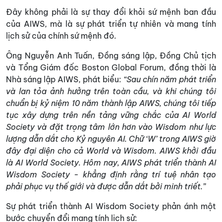
Đây không phải là sự thay đổi khỏi sứ mệnh ban đầu
của AIWS, mà là sự phát triển tự nhiên và mang tính
lịch sử của chính sứ mệnh đó.
Ông Nguyễn Anh Tuấn, Đồng sáng lập, Đồng Chủ tịch
và Tổng Giám đốc Boston Global Forum, đồng thời là
Nhà sáng lập AIWS, phát biểu:
“Sau chín năm phát triển
và lan tỏa ảnh hưởng trên toàn cầu, và khi chúng tôi
chuẩn bị kỷ niệm 10 năm thành lập AIWS, chúng tôi tiếp
tục xây dựng trên nền tảng vững chắc của AI World
Society và đặt trọng tâm lớn hơn vào Wisdom như lực
lượng dẫn dắt cho Kỷ nguyên AI. Chữ ‘W’ trong AIWS giờ
đây đại diện cho cả World và Wisdom. AIWS khởi đầu
là AI World Society. Hôm nay, AIWS phát triển thành AI
Wisdom Society - khẳng định rằng trí tuệ nhân tạo
phải phục vụ thế giới và được dẫn dắt bởi minh triết.”
Sự phát triển thành AI Wisdom Society phản ánh một
bước chuyển đổi mang tính lịch sử: