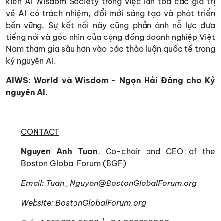
kiến AI Wisdom Society trong việc lan tỏa các giá trị
về AI có trách nhiệm, đổi mới sáng tạo và phát triển
bền vững. Sự kết nối này cũng phản ánh nỗ lực đưa
tiếng nói và góc nhìn của cộng đồng doanh nghiệp Việt
Nam tham gia sâu hơn vào các thảo luận quốc tế trong
kỷ nguyên AI.
AIWS: World và Wisdom - Ngọn Hải Đăng cho Kỷ
nguyên AI.
CONTACT
Nguyen Anh Tuan
, Co-chair and CEO of the
Boston Global Forum (BGF)
Email: Tuan_Nguyen@BostonGlobalForum.
org
Website: BostonGlobalForum.org