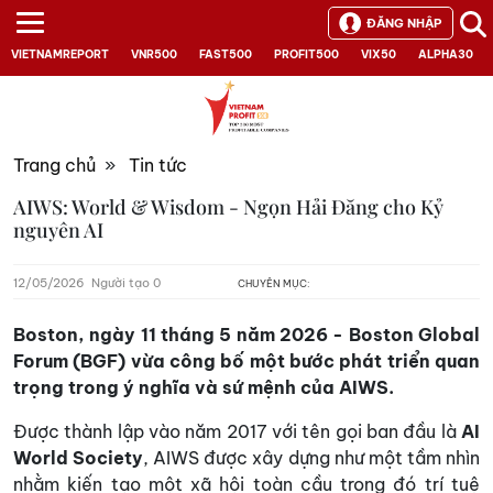
ĐĂNG NHẬP
VIETNAMREPORT
VNR500
FAST500
PROFIT500
VIX50
ALPHA30
Trang chủ
»
Tin tức
AIWS: World & Wisdom - Ngọn Hải Đăng cho Kỷ
nguyên AI
12/05/2026
Người tạo 0
CHUYÊN MỤC:
Boston, ngày 11 tháng 5 năm 2026 - Boston Global
Forum (BGF) vừa công bố một bước phát triển quan
trọng trong ý nghĩa và sứ mệnh của AIWS.
Được thành lập vào năm 2017 với tên gọi ban đầu là
AI
World Society
, AIWS được xây dựng như một tầm nhìn
nhằm kiến tạo một xã hội toàn cầu trong đó trí tuệ